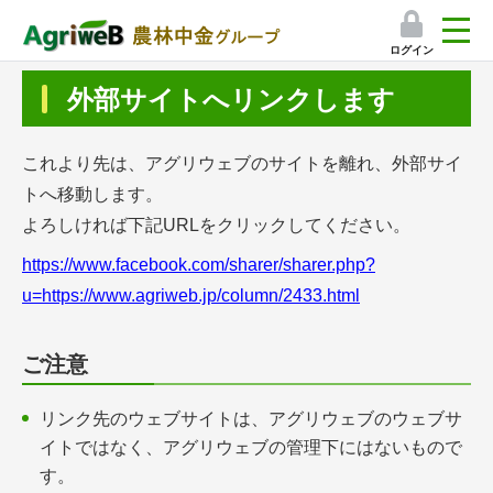
ログイン
検索
外部サイトへリンクします
マイページ
これより先は、アグリウェブのサイトを離れ、外部サイ
プレミアムサービス
トへ移動します。
よろしければ下記URLをクリックしてください。
プレミアムサービスのご紹介
https://www.facebook.com/sharer/sharer.php?
気象情報アプリ
u=https://www.agriweb.jp/column/2433.html
栽培アシストAI
ご注意
挑戦者たちの奮闘記
リンク先のウェブサイトは、アグリウェブのウェブサ
イトではなく、アグリウェブの管理下にはないもので
会員限定コンテンツ（無料）
す。