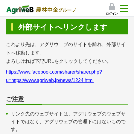
ログイン
検索
外部サイトへリンクします
マイページ
これより先は、アグリウェブのサイトを離れ、外部サイ
プレミアムサービス
トへ移動します。
よろしければ下記URLをクリックしてください。
プレミアムサービスのご紹介
https://www.facebook.com/sharer/sharer.php?
気象情報アプリ
u=https://www.agriweb.jp/news/1224.html
栽培アシストAI
ご注意
挑戦者たちの奮闘記
リンク先のウェブサイトは、アグリウェブのウェブサ
イトではなく、アグリウェブの管理下にはないもので
会員限定コンテンツ（無料）
す。