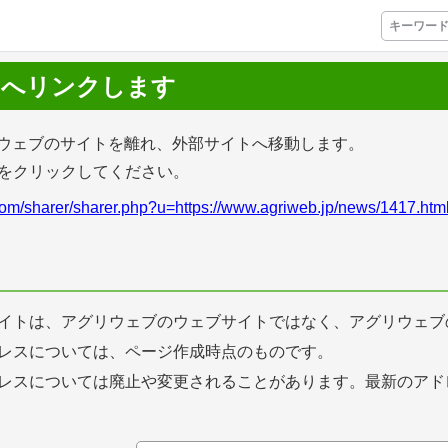
トへリンクします
プレミアムサービス
ウェブのサイトを離れ、外部サイトへ移動します。
Lをクリックしてください。
プリ
栽培アシストAI
挑戦者たちの奮闘
com/sharer/sharer.php?u=https://www.agriweb.jp/news/1417.htm
アクション別メニュー
コラム・事例集
農業一問一答
イトは、アグリウェブのウェブサイトではなく、アグリウェブ
レスについては、ページ作成時点のものです。
基礎知識
レスについては廃止や変更されることがあります。最新のアド
アグリウェブ経営診断