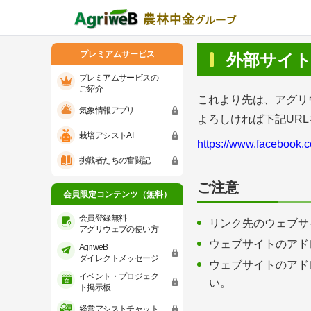
プレミアムサービス
外部サイ
プレミアムサービスの
ご紹介
これより先は、アグリ
気象情報アプリ
よろしければ下記UR
プレミアムサービスのご紹介
気象情報ア
栽培アシストAI
https://www.facebook.
会員限定コンテンツ（無料）
挑戦者たちの奮闘記
会員登録無料 アグリウェブの使い方
ご注意
会員限定コンテンツ（無料）
AgriweBダイレクトメッセージ
会員登録無料
リンク先のウェブサ
アグリウェブの使い方
ウェブサイトのアド
AgriweB
イベント・プロジェクト掲示板
ダイレクトメッセージ
ウェブサイトのアド
イベント・プロジェク
い。
経営アシストチャット
ト掲示板
経営アシストチャット