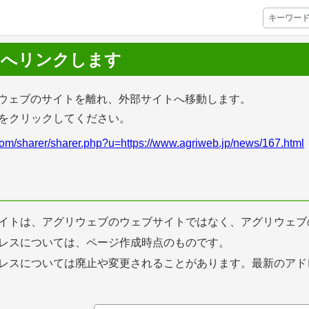
トへリンクします
プレミアムサービス
ウェブのサイトを離れ、外部サイトへ移動します。
Lをクリックしてください。
プリ
栽培アシストAI
挑戦者たちの奮闘
com/sharer/sharer.php?u=https://www.agriweb.jp/news/167.html
アクション別メニュー
コラム・事例集
農業一問一答
イトは、アグリウェブのウェブサイトではなく、アグリウェブ
レスについては、ページ作成時点のものです。
基礎知識
レスについては廃止や変更されることがあります。最新のアド
アグリウェブ経営診断