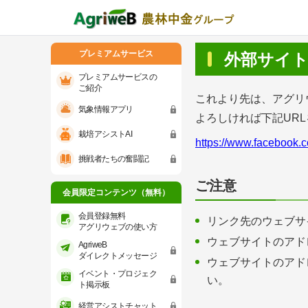
プレミアムサービス
外部サイ
プレミアムサービスの
ご紹介
これより先は、アグリ
気象情報アプリ
よろしければ下記UR
プレミアムサービスのご紹介
気象情報ア
栽培アシストAI
https://www.facebook.
会員限定コンテンツ（無料）
挑戦者たちの奮闘記
会員登録無料 アグリウェブの使い方
ご注意
会員限定コンテンツ（無料）
AgriweBダイレクトメッセージ
会員登録無料
リンク先のウェブサ
アグリウェブの使い方
ウェブサイトのアド
AgriweB
イベント・プロジェクト掲示板
ダイレクトメッセージ
ウェブサイトのアド
イベント・プロジェク
い。
経営アシストチャット
ト掲示板
経営アシストチャット