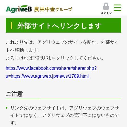
ログイン
検索
外部サイトへリンクします
マイページ
これより先は、アグリウェブのサイトを離れ、外部サイ
プレミアムサービス
トへ移動します。
よろしければ下記URLをクリックしてください。
プレミアムサービスのご紹介
https://www.facebook.com/sharer/sharer.php?
気象情報アプリ
u=https://www.agriweb.jp/news/1789.html
栽培アシストAI
ご注意
挑戦者たちの奮闘記
リンク先のウェブサイトは、アグリウェブのウェブサ
イトではなく、アグリウェブの管理下にはないもので
会員限定コンテンツ（無料）
す。