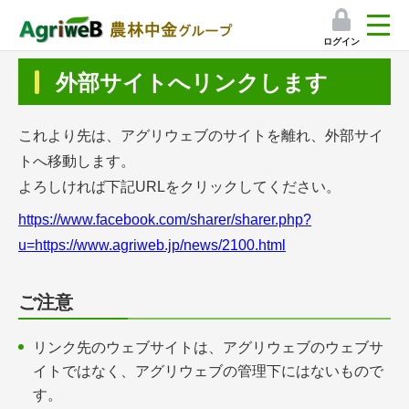
ログイン
検索
外部サイトへリンクします
マイページ
これより先は、アグリウェブのサイトを離れ、外部サイ
プレミアムサービス
トへ移動します。
よろしければ下記URLをクリックしてください。
プレミアムサービスのご紹介
https://www.facebook.com/sharer/sharer.php?
気象情報アプリ
u=https://www.agriweb.jp/news/2100.html
栽培アシストAI
ご注意
挑戦者たちの奮闘記
リンク先のウェブサイトは、アグリウェブのウェブサ
イトではなく、アグリウェブの管理下にはないもので
会員限定コンテンツ（無料）
す。