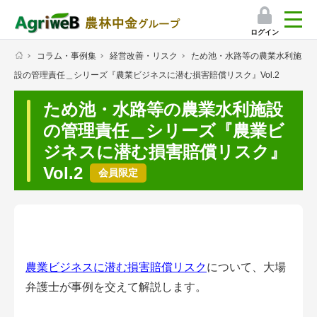
ログイン
コラム・事例集
経営改善・リスク
ため池・水路等の農業水利施
検索
設の管理責任＿シリーズ『農業ビジネスに潜む損害賠償リスク』Vol.2
マイページ
ため池・水路等の農業水利施設
プレミアムサービス
の管理責任＿シリーズ『農業ビ
ジネスに潜む損害賠償リスク』
プレミアムサービスのご紹介
Vol.2
会員限定
気象情報アプリ
栽培アシストAI
挑戦者たちの奮闘記
農業ビジネスに潜む損害賠償リスク
について、大場
弁護士が事例を交えて解説します。
会員限定コンテンツ（無料）