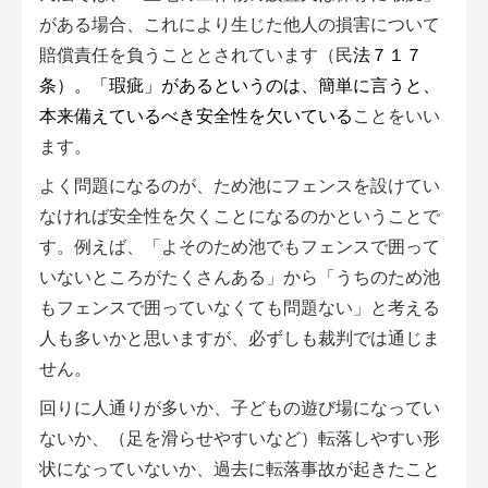
アグリウェブ経営診断
がある場合、これにより生じた他人の損害について
賠償責任を負うこととされています（民
法７１７
条）。「瑕疵」があるというのは、簡単に言うと、
本来備えているべき安全性を欠いている
ことをいい
ます。
よく問題になるのが、ため池にフェンスを設けてい
なければ安全性を欠くことになるのかということで
す。例えば、「よそのため池でもフェンスで囲って
いないところがたくさんある」から「うちのため池
もフェンスで囲っていなくても問題ない」と考える
ログイン
人も多いかと思いますが、必ずしも裁判では通じま
せん。
回りに人通りが多いか、子どもの遊び場になってい
ないか、（足を滑らせやすいなど）転落しやすい形
状になっていないか、過去に転落事故が起きたこと