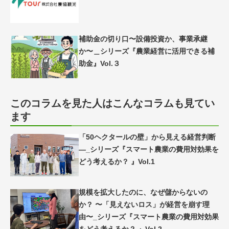
補助金の切り口〜設備投資か、事業承継
か〜＿シリーズ『農業経営に活用できる補
助金』Vol.３
このコラムを見た人はこんなコラムも見てい
ます
「50ヘクタールの壁」から見える経営判断
―_シリーズ『スマート農業の費用対効果を
どう考えるか？ 』Vol.1
規模を拡大したのに、なぜ儲からないの
か？ 〜「見えないロス」が経営を崩す理
由〜_シリーズ『スマート農業の費用対効果
をどう考えるか？ 』Vol.2