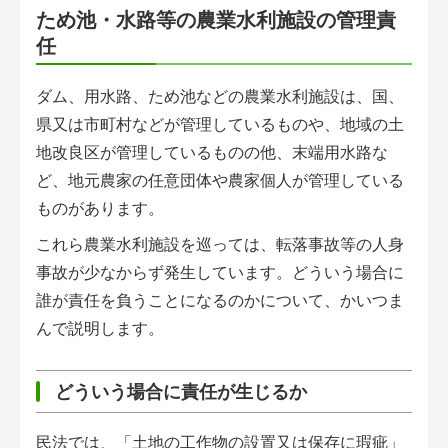
会員登録無料 アグリウェブの使い方
ため池・水路等の農業水利施設の管理責
任
AgriweBダイレクトメッセージ
ダム、用水路、ため池などの農業水利施設は、国、
イベント・プロジェクト掲示板
県又は市町村などが管理しているものや、地域の土
地改良区が管理しているものの他、末端用水路な
経営アシストチャット
ど、地元農家の任意団体や農家個人が管理している
相談できる専門家一覧
ものがあります。
これら農業水利施設を巡っては、転落事故等の人身
アクション別メニュー
事故が少なからず発生しています。どういう場合に
誰が責任を負うことになるのかについて、かいつま
コラム・事例集
んで説明します。
農業一問一答
どういう場合に責任が生じるか
基礎知識
民法では、「土地の工作物の設置又は保存に瑕疵」