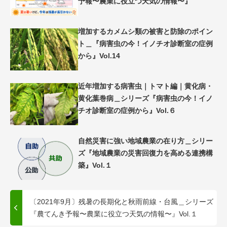
予報〜農業に役立つ天気の情報〜』
増加するカメムシ類の被害と防除のポイン
ト＿『病害虫の今！イノチオ診断室の症例
から』Vol.14
近年増加する病害虫｜トマト編｜黄化病・
黄化葉巻病＿シリーズ『病害虫の今！イノ
チオ診断室の症例から』Vol.６
自然災害に強い地域農業の在り方＿シリー
ズ『地域農業の災害回復力を高める連携構
築』Vol.１
〔2021年9月〕残暑の長期化と秋雨前線・台風＿シリーズ
『農てんき予報〜農業に役立つ天気の情報〜』Vol.１