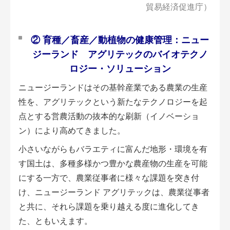
会員登録無料 アグリウェブの使い方
貿易経済促進庁）
AgriweBダイレクトメッセージ
② 育種／畜産／動植物の健康管理：ニュー
ジーランド アグリテックのバイオテクノ
イベント・プロジェクト掲示板
ロジー・ソリューション
経営アシストチャット
ニュージーランドはその基幹産業である農業の生産
性を、アグリテックという新たなテクノロジーを起
相談できる専門家一覧
点とする営農活動の抜本的な刷新（イノベーショ
ン）により高めてきました。
アクション別メニュー
小さいながらもバラエティに富んだ地形・環境を有
コラム・事例集
す国土は、多種多様かつ豊かな農産物の生産を可能
にする一方で、農業従事者に様々な課題を突き付
農業一問一答
け、ニュージーランド アグリテックは、農業従事者
と共に、それら課題を乗り越える度に進化してき
基礎知識
た、ともいえます。