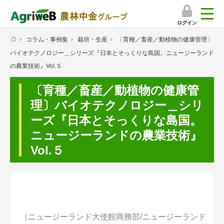
ログイン
コラム・事例集
栽培・生産
〔育種／畜産／動植物の健康管理〕
検索
バイオテクノロジー＿シリーズ『日本とそっくりな島国。ニュージーランド
マイページ
の農業技術』Vol.５
プレミアムサービス
〔育種／畜産／動植物の健康管
理〕バイオテクノロジー＿シリ
プレミアムサービスのご紹介
ーズ『日本とそっくりな島国。
気象情報アプリ
ニュージーランドの農業技術』
Vol.５
栽培アシストAI
挑戦者たちの奮闘記
会員限定コンテンツ（無料）
（ニュージーランド大使館商務部/ニュージーランド