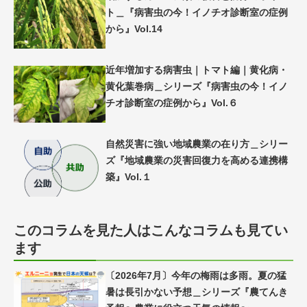
ト＿『病害虫の今！イノチオ診断室の症例
から』Vol.14
近年増加する病害虫｜トマト編｜黄化病・
黄化葉巻病＿シリーズ『病害虫の今！イノ
チオ診断室の症例から』Vol.６
自然災害に強い地域農業の在り方＿シリー
ズ『地域農業の災害回復力を高める連携構
築』Vol.１
このコラムを見た人はこんなコラムも見てい
ます
〔2026年7月〕今年の梅雨は多雨。夏の猛
暑は長引かない予想＿シリーズ『農てんき