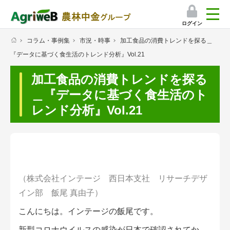
ログイン
コラム・事例集
市況・時事
加工食品の消費トレンドを探る＿
検索
『データに基づく食生活のトレンド分析』Vol.21
マイページ
加工食品の消費トレンドを探る
プレミアムサービス
＿『データに基づく食生活のト
レンド分析』Vol.21
プレミアムサービスのご紹介
気象情報アプリ
栽培アシストAI
（株式会社インテージ 西日本支社 リサーチデザ
挑戦者たちの奮闘記
イン部 飯尾 真由子）
こんにちは。インテージの飯尾です。
会員限定コンテンツ（無料）
新型コロナウイルスの感染が日本で確認されてか