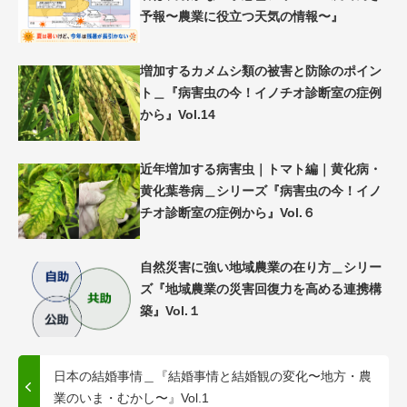
予報〜農業に役立つ天気の情報〜』
増加するカメムシ類の被害と防除のポイン
ト＿『病害虫の今！イノチオ診断室の症例
から』Vol.14
近年増加する病害虫｜トマト編｜黄化病・
黄化葉巻病＿シリーズ『病害虫の今！イノ
チオ診断室の症例から』Vol.６
自然災害に強い地域農業の在り方＿シリー
ズ『地域農業の災害回復力を高める連携構
築』Vol.１
日本の結婚事情＿『結婚事情と結婚観の変化〜地方・農
業のいま・むかし〜』Vol.1