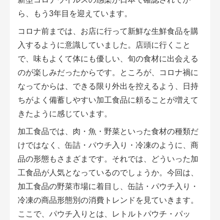
会員登録無料 アグリウェブの使い方
ら、もう3年目を迎えています。
コロナ前までは、お店に行って新鮮な生鮮食品を購
AgriweBダイレクトメッセージ
入するように意識していました。店頭に行くこと
イベント・プロジェクト掲示板
で、味もよくて体にも優しい、旬の食材に出会える
のが楽しみだったからです。ところが、コロナ禍に
経営アシストチャット
なってからは、できる限り外出を控えるよう、日持
ちがよく備蓄しやすい加工食品に頼ることが増えて
相談できる専門家一覧
きたように感じています。
アクション別メニュー
加工食品では、肉・魚・野菜といった食材の種類だ
けではなく、缶詰・パウチ入り・冷凍のように、商
コラム・事例集
品の形態もさまざまです。それでは、どういった加
工食品が人気となっているのでしょうか。今回は、
農業一問一答
加工食品の野菜市場に着目し、缶詰・パウチ入り・
冷凍の商品形態別の消費トレンドを見ていきます。
基礎知識
ここで、パウチ入りとは、レトルトパウチ・パッ