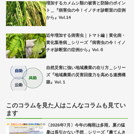
増加するカメムシ類の被害と防除のポイン
ト＿『病害虫の今！イノチオ診断室の症例
から』Vol.14
近年増加する病害虫｜トマト編｜黄化病・
黄化葉巻病＿シリーズ『病害虫の今！イノ
チオ診断室の症例から』Vol.６
自然災害に強い地域農業の在り方＿シリー
ズ『地域農業の災害回復力を高める連携構
築』Vol.１
このコラムを見た人はこんなコラムも見てい
ます
〔2026年7月〕今年の梅雨は多雨。夏の猛
暑は長引かない予想＿シリーズ『農てんき