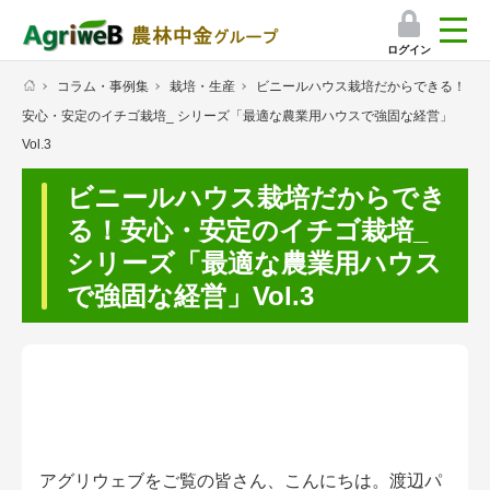
ログイン
コラム・事例集
栽培・生産
ビニールハウス栽培だからできる！
検索
安心・安定のイチゴ栽培_ シリーズ「最適な農業用ハウスで強固な経営」
マイページ
Vol.3
プレミアムサービス
ビニールハウス栽培だからでき
る！安心・安定のイチゴ栽培_
プレミアムサービスのご紹介
シリーズ「最適な農業用ハウス
気象情報アプリ
で強固な経営」Vol.3
栽培アシストAI
挑戦者たちの奮闘記
会員限定コンテンツ（無料）
アグリウェブをご覧の皆さん、こんにちは。渡辺パ