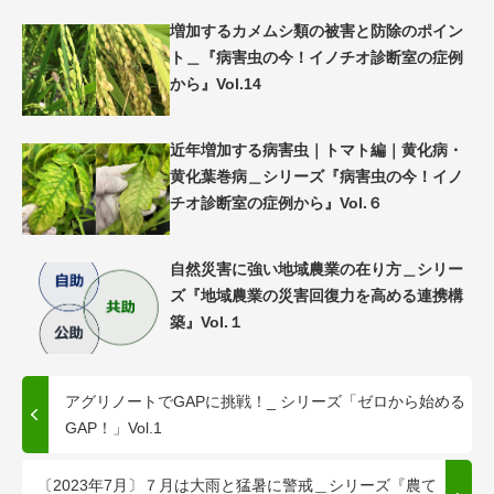
増加するカメムシ類の被害と防除のポイン
ト＿『病害虫の今！イノチオ診断室の症例
から』Vol.14
近年増加する病害虫｜トマト編｜黄化病・
黄化葉巻病＿シリーズ『病害虫の今！イノ
チオ診断室の症例から』Vol.６
自然災害に強い地域農業の在り方＿シリー
ズ『地域農業の災害回復力を高める連携構
築』Vol.１
アグリノートでGAPに挑戦！_ シリーズ「ゼロから始める
GAP！」Vol.1
〔2023年7月〕７月は大雨と猛暑に警戒＿シリーズ『農て