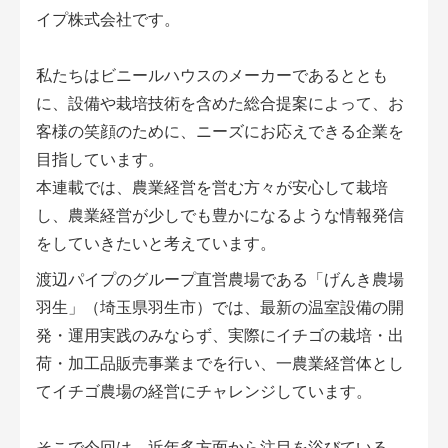
会員登録無料 アグリウェブの使い方
イプ株式会社です。
AgriweBダイレクトメッセージ
私たちはビニールハウスのメーカーであるととも
に、設備や栽培技術を含めた総合提案によって、お
イベント・プロジェクト掲示板
客様の笑顔のために、ニーズにお応えできる企業を
目指しています。
経営アシストチャット
本連載では、農業経営を営む方々が安心して栽培
相談できる専門家一覧
し、農業経営が少しでも豊かになるような情報発信
をしていきたいと考えています。
アクション別メニュー
渡辺パイプのグループ直営農場である「げんき農場
羽生」（埼玉県羽生市）では、最新の温室設備の開
コラム・事例集
発・運用実践のみならず、実際にイチゴの栽培・出
荷・加工品販売事業までを行い、一農業経営体とし
農業一問一答
てイチゴ農場の経営にチャレンジしています。
基礎知識
そこで今回は、近年多方面から注目を浴びている、