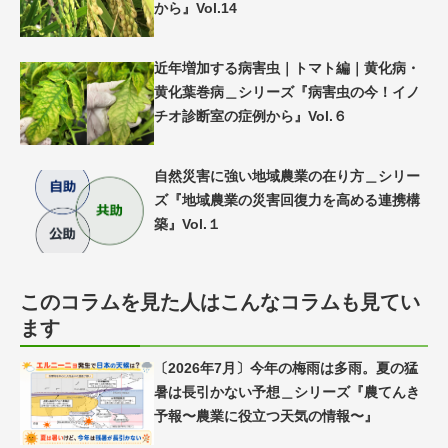
から』Vol.14
近年増加する病害虫｜トマト編｜黄化病・
黄化葉巻病＿シリーズ『病害虫の今！イノ
チオ診断室の症例から』Vol.６
自然災害に強い地域農業の在り方＿シリー
ズ『地域農業の災害回復力を高める連携構
築』Vol.１
このコラムを見た人はこんなコラムも見てい
ます
〔2026年7月〕今年の梅雨は多雨。夏の猛
暑は長引かない予想＿シリーズ『農てんき
予報〜農業に役立つ天気の情報〜』