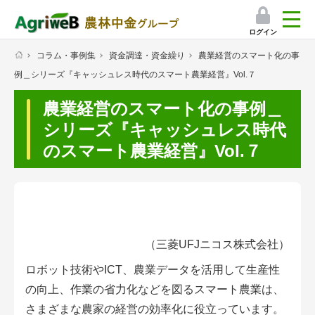
ログイン
コラム・事例集
資金調達・資金繰り
農業経営のスマート化の事
検索
例＿シリーズ『キャッシュレス時代のスマート農業経営』Vol.７
マイページ
農業経営のスマート化の事例＿
プレミアムサービス
シリーズ『キャッシュレス時代
のスマート農業経営』Vol.７
プレミアムサービスのご紹介
気象情報アプリ
栽培アシストAI
（三菱UFJニコス株式会社）
挑戦者たちの奮闘記
ロボット技術やICT、農業データを活用して生産性
の向上、作業の省力化などを図るスマート農業は、
会員限定コンテンツ（無料）
さまざまな農家の経営の効率化に役立っています。