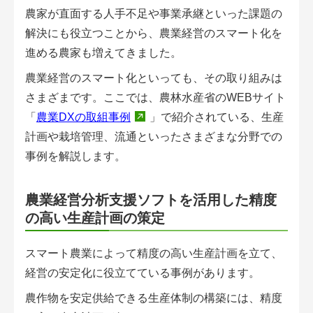
会員登録無料 アグリウェブの使い方
農家が直面する人手不足や事業承継といった課題の
解決にも役立つことから、農業経営のスマート化を
AgriweBダイレクトメッセージ
進める農家も増えてきました。
農業経営のスマート化といっても、その取り組みは
イベント・プロジェクト掲示板
さまざまです。ここでは、農林水産省のWEBサイト
経営アシストチャット
「
農業DXの取組事例
」で紹介されている、生産
計画や栽培管理、流通といったさまざまな分野での
相談できる専門家一覧
事例を解説します。
アクション別メニュー
農業経営分析支援ソフトを活用した精度
の高い生産計画の策定
コラム・事例集
スマート農業によって精度の高い生産計画を立て、
農業一問一答
経営の安定化に役立てている事例があります。
基礎知識
農作物を安定供給できる生産体制の構築には、精度