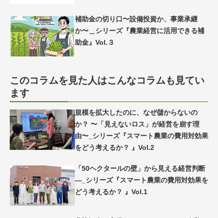
補助金の切り口〜設備投資か、事業承継
か〜＿シリーズ『農業経営に活用できる補
助金』Vol.３
このコラムを見た人はこんなコラムも見てい
ます
規模を拡大したのに、なぜ儲からないの
か？ 〜「見えないロス」が経営を崩す理
由〜_シリーズ『スマート農業の費用対効果
をどう考えるか？ 』Vol.2
「50ヘクタールの壁」から見える経営判断
―_シリーズ『スマート農業の費用対効果を
どう考えるか？ 』Vol.1