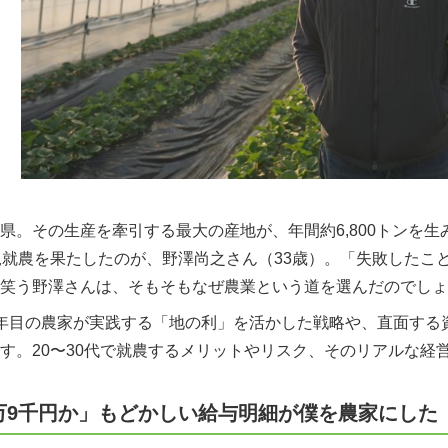
県。その生産を牽引する最大の産地が、年間約6,800トンを
規就農を果たしたのが、野澤尚之さん（33歳）。「失敗したこ
笑う野澤さんは、そもそもなぜ農業という道を選んだのでしょ
年目の農家が実践する「地の利」を活かした戦略や、直面する
す。20〜30代で就農するメリットやリスク、そのリアルな経
万9千円か」もどかしい給与明細が僕を農家にした