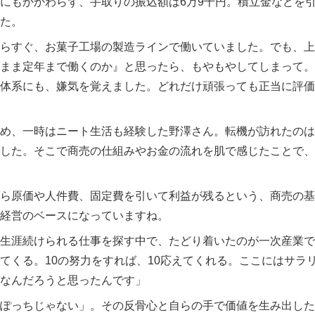
にもかかわらず、手取りの振込額は6万9千円。積立金などを
た。
らすぐ、お菓子工場の製造ラインで働いていました。でも、上
まま定年まで働くのか』と思ったら、もやもやしてしまって。
体系にも、嫌気を覚えました。どれだけ頑張っても正当に評価
め、一時はニート生活も経験した野澤さん。転機が訪れたのは
した。そこで商売の仕組みやお金の流れを肌で感じたことで、
ら原価や人件費、固定費を引いて利益が残るという、商売の基
経営のベースになっていますね。
生涯続けられる仕事を探す中で、たどり着いたのが一次産業で
てくる。10の努力をすれば、10応えてくれる。ここにはサラ
なんだろうと思ったんです」
ぽっちじゃない」。その反骨心と自らの手で価値を生み出した