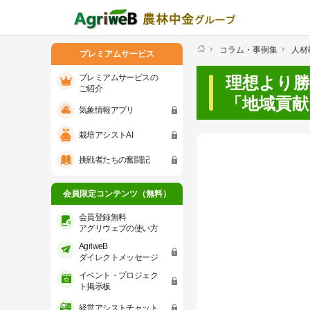
コラム・事例集
人材
プレミアムサービス
プレミアムサービスの
理想より勝
ご紹介
「地域貢献
気象情報アプリ
プレミアムサービスのご紹介
気象情報ア
栽培アシストAI
会員限定コンテンツ（無料）
挑戦者たちの奮闘記
会員登録無料 アグリウェブの使い方
会員限定コンテンツ（無料）
AgriweBダイレクトメッセージ
会員登録無料
アグリウェブの使い方
AgriweB
イベント・プロジェクト掲示板
ダイレクトメッセージ
イベント・プロジェク
経営アシストチャット
ト掲示板
経営アシストチャット