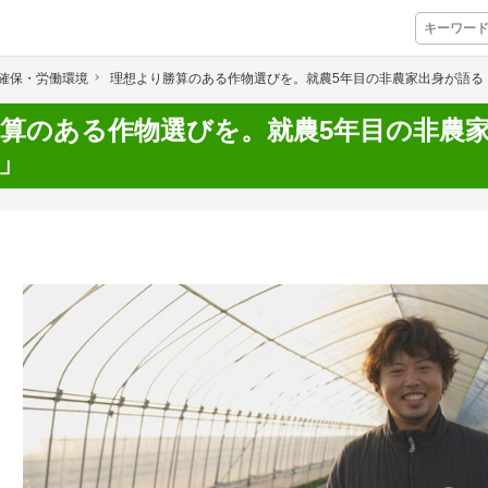
確保・労働環境
理想より勝算のある作物選びを。就農5年目の非農家出身が語る
プレミアムサービス
算のある作物選びを。就農5年目の非農
」
プリ
栽培アシストAI
挑戦者たちの奮闘
アクション別メニュー
コラム・事例集
農業一問一答
基礎知識
アグリウェブ経営診断