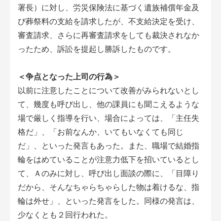
署長）に対し、労災保険法に基づく遺族補償年金及
び葬祭料の支給を請求したが、不支給決定を受け、
審査請求、さらに再審査請求をしても裁決されなか
ったため、訴訟を提起し勝訴したものです。
＜争点となった上司の行為＞
以前に注意したことについて改善がみられないとし
て、幾度も呼び出し、他の課員にも聞こえるような
場で厳しく指導を行い、場合によっては、「主任失
格だ」、「お前なんか、いてもいなくても同じ
だ」、といった発言もあった。また、職場で結婚指
輪をはめていることが注意力低下を招いているとし
て、Ａのみに対し、呼び出し面談の際に、「目障り
だから、そんなちゃらちゃらした物は着けるな、指
輪は外せ」、といった発言をした。同様の発言は、
少なくとも２回行われた。