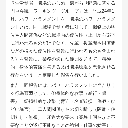
厚生労働省「職場のいじめ、嫌がらせ問題に関する
円卓会議 ワーキング・グループ」は、平成24年1
月、パワーハラスメントを「職場のパワーハラスメ
ントとは、同じ職場で働く者に対して、職務上の地
位や人間関係などの職場内の優位性（上司から部下
に行われるものだけでなく、先輩・後輩間や同僚間
などの様々な優位性を背景に行われるものも含まれ
る）を背景に、業務の適正な範囲を超えて、精神
的・身体的苦痛を与える又は職場環境を悪化させる
行為をいう」と定義した報告を行いました。
また、同報告には、パワーハラスメントに当たりう
る行為類型として、①身体的な攻撃（暴行・傷
害）、②精神的な攻撃（脅迫・名誉毀損・侮辱・ひ
どい暴言）、③人間関係からの切り離し（隔離・仲
間外し・無視）、④過大な要求（業務上明らかに不
要なことや遂行不能なことの強制・仕事の妨害）、