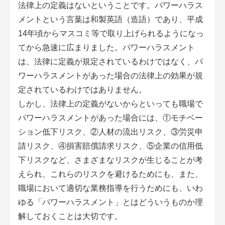
法律上の定義はないということです。パワーハラス
アグリウェブ経営診断
メントという言葉は和製英語（造語）であり、平成
14年頃からマスコミ等で取り上げられるようになっ
てから急速に広まりました。パワーハラスメント
は、法律に定義が規定されているわけではなく、パ
ワーハラスメントがあった場合の法律上の効果が規
定されているわけではありません。
しかし、法律上の定義がないからといっても職場で
パワーハラスメントがあった場合には、①モチベー
ション低下リスク、②人材の流出リスク、③労災申
請リスク、④損害賠償請求リスク、⑤企業の信用低
ログイン
下リスクなど、さまざまなリスクが生じることが考
えられ、これらのリスクを避けるためにも、また、
職場において適切な業務指導を行うためにも、いわ
ゆる「パワーハラスメント」とはどういうものか理
解しておくことは大切です。