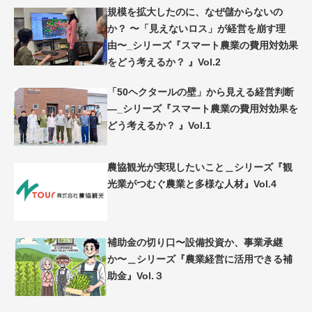
規模を拡大したのに、なぜ儲からないの
か？ 〜「見えないロス」が経営を崩す理
由〜_シリーズ『スマート農業の費用対効果
をどう考えるか？ 』Vol.2
「50ヘクタールの壁」から見える経営判断
―_シリーズ『スマート農業の費用対効果を
どう考えるか？ 』Vol.1
農協観光が実現したいこと＿シリーズ『観
光業がつむぐ農業と多様な人材』Vol.4
補助金の切り口〜設備投資か、事業承継
か〜＿シリーズ『農業経営に活用できる補
助金』Vol.３