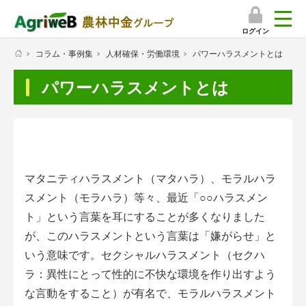
ログイン
コラム・事例集
人材確保・労働環境
パワーハラスメントとは
検索
パワーハラスメントとは
マイページ
プレミアムサービス
プレミアムサービスのご紹介
マタニティハラスメント（マタハラ）、モラルハラ
気象情報アプリ
スメント（モラハラ）等々、最近「○○ハラスメン
栽培アシストAI
ト」という言葉を耳にすることが多くなりました
が、このハラスメントという言葉は「嫌がらせ」と
挑戦者たちの奮闘記
いう意味です。セクシャルハラスメント（セクハ
ラ：異性にとって性的に不快な環境を作り出すよう
会員限定コンテンツ（無料）
な言動をすること）が有名で、モラルハラスメント