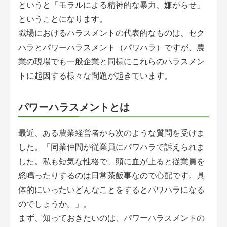
というと「モラルによる精神的な暴力、嫌がらせ」
会員登録無料 アグリウェブの使い方
ということになります。
AgriweBダイレクトメッセージ
職場におけるハラスメントの代表的なものは、セク
ハラとパワーハラスメント（パワハラ）ですが、農
イベント・プロジェクト掲示板
業の現場でも一般企業と同様にこれらのハラスメン
トに起因する様々な問題が起きています。
経営アシストチャット
相談できる専門家一覧
パワーハラスメントとは
最近、ある農業経営者から次のような質問を受けま
アクション別メニュー
した。「同業仲間が従業員にパワハラで訴えられま
コラム・事例集
した。私も短気な性格で、頭に血が上ると従業員を
怒鳴ったりするのは日常茶飯事なので心配です。具
農業一問一答
体的にいったいどんなことをするとパワハラになる
のでしょうか。」。
基礎知識
まず、知っておきたいのは、パワーハラスメントの