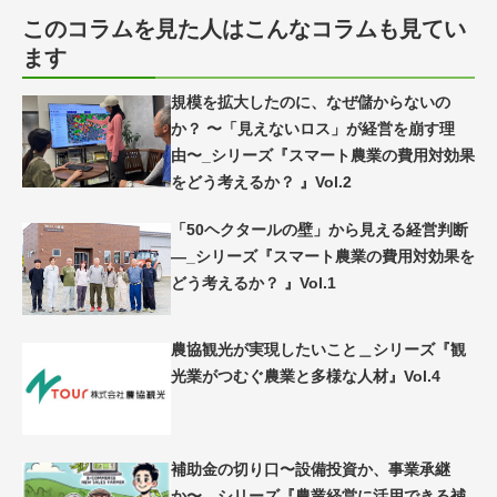
このコラムを見た人はこんなコラムも見てい
ます
規模を拡大したのに、なぜ儲からないの
か？ 〜「見えないロス」が経営を崩す理
由〜_シリーズ『スマート農業の費用対効果
をどう考えるか？ 』Vol.2
「50ヘクタールの壁」から見える経営判断
―_シリーズ『スマート農業の費用対効果を
どう考えるか？ 』Vol.1
農協観光が実現したいこと＿シリーズ『観
光業がつむぐ農業と多様な人材』Vol.4
補助金の切り口〜設備投資か、事業承継
か〜＿シリーズ『農業経営に活用できる補