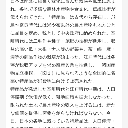
日本は南北に細長く変化に富んだ気候や風土に恵ま
アグリウェブ経営診断
れ、各地で多様な農林水産物や食文化、伝統技術が
伝えられてきた。「特産品」は古代から存在し、飛
鳥〜奈良時代には米や布以外の農水産物も地方ごと
に品目を定め、税として中央政府に納められた。室
町時代には二毛作や種子・施肥の技術が進歩し、収
益の高い瓜・大根・ナス等の野菜や、茶・綿・麻・
漆等の商品作物の栽培が始まった。江戸時代には各
藩が税収アップを求め殖産興業を推進し、「諸国産
物見立相撲」（図１）に見られるような全国的に名
高い特産品が消費地に向けて販売された。
ログイン
特産品が発達した室町時代と江戸時代中期は、人口
停滞期で米価が低く、耕地面積も拡大しなかった。
限られた土地で農水産物の収入を上げるには、新た
な価値を提供し需要を創らなければならない。今
日、日本の各地に残っている特産品は、人口停滞・