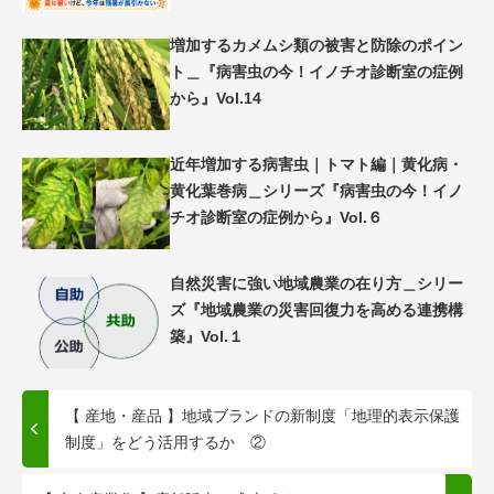
増加するカメムシ類の被害と防除のポイン
ト＿『病害虫の今！イノチオ診断室の症例
から』Vol.14
近年増加する病害虫｜トマト編｜黄化病・
黄化葉巻病＿シリーズ『病害虫の今！イノ
チオ診断室の症例から』Vol.６
自然災害に強い地域農業の在り方＿シリー
ズ『地域農業の災害回復力を高める連携構
築』Vol.１
【 産地・産品 】地域ブランドの新制度「地理的表示保護
制度」をどう活用するか ②