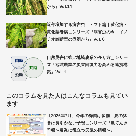
から』Vol.14
近年増加する病害虫｜トマト編｜黄化病・
黄化葉巻病＿シリーズ『病害虫の今！イノ
チオ診断室の症例から』Vol.６
自然災害に強い地域農業の在り方＿シリー
ズ『地域農業の災害回復力を高める連携構
築』Vol.１
このコラムを見た人はこんなコラムも見てい
ます
〔2026年7月〕今年の梅雨は多雨。夏の猛
暑は長引かない予想＿シリーズ『農てんき
予報〜農業に役立つ天気の情報〜』