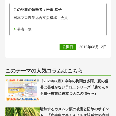
この記事の執筆者：
松田 恭子
日本プロ農業総合支援機構 会員
著者一覧
公開日
2016年08月12日
このテーマの人気コラムはこちら
〔2026年7月〕今年の梅雨は多雨。夏の猛
暑は長引かない予想＿シリーズ『農てんき
予報〜農業に役立つ天気の情報〜』
増加するカメムシ類の被害と防除のポイン
ト＿『病害虫の今！イノチオ診断室の症例