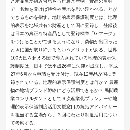
と産品名が組み合わさった農水産物・食品の名称
会員登録無料 アグリウェブの使い方
で、名称を聞けば特性や産地を思い浮かべることが
できるものを指す。地理的表示保護制度とは、地理
AgriweBダイレクトメッセージ
的表示を地域共有の財産として国に登録し、登録後
イベント・プロジェクト掲示板
は日本の真正な特産品として登録標章「GIマーク」
をつけることができるようになり、偽物が出回った
経営アシストチャット
ときに国が取り締まるというメリットがある。世界
100カ国を超える国で導入されている地理的表示保
相談できる専門家一覧
護制度は、日本では平成26年に法律が成立し、平成
27年6月から申請を受け付け、現在12産品が国に登
アクション別メニュー
録されている。地理的表示保護制度とは何か？ 農産
物の地域ブランド戦略にどう活用できるか？ 民間農
コラム・事例集
業コンサルタントとして６次産業化プランナーや地
農業一問一答
理的表示保護制度活用支援窓口の統括アドバイザー
を担当する立場から、３回にわたり制度活用につい
基礎知識
て考察する。