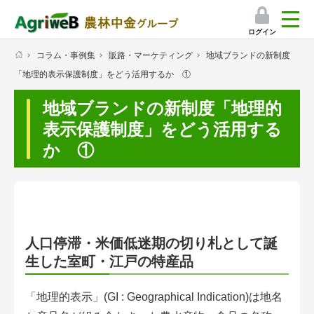
ログイン
コラム・事例集
販路・マーケティング
地域ブランドの新制度
検索
「地理的表示保護制度」をどう活用するか ①
マイページ
地域ブランドの新制度「地理的
プレミアムサービス
表示保護制度」をどう活用する
か ①
プレミアムサービスのご紹介
気象情報アプリ
栽培アシストAI
人口停滞・米価低迷期の切り札として誕
挑戦者たちの奮闘記
生した室町・江戸の特産品
会員限定コンテンツ（無料）
「地理的表示」(GI : Geographical Indication)は地名