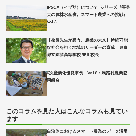
IPSCA（イプサ）について_シリーズ『等身
大の農林水産省。スマート農業への挑戦』
Vol.3
【校長先生が想う、農業の未来】持続可能
な社会を担う地域のリーダーの育成＿東京
都立園芸高等学校 並川校長
6次産業化優良事例 Vol.8：馬路村農業協
同組合
このコラムを見た人はこんなコラムも見てい
ます
自治体におけるスマート農業のデータ活用_