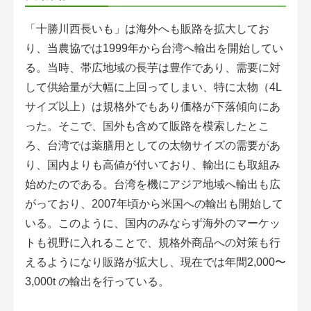
「十勝川西長いも」は海外へも販路を拡大してお
り、当農協では1999年から台湾へ輸出を開始してい
る。当時、帯広地域の長芋は豊作であり、需要に対
して供給量が大幅に上回ってしまい、特に太物（4L
サイズ以上）は規格外でもあり価格が下落傾向にあ
った。そこで、国外も含めて販路を模索したとこ
ろ、台湾では薬膳用としての太物サイズの需要があ
り、国内よりも高値が付いており、輸出にも取組み
始めたのである。台湾を機にアジア地域へ輸出も広
がっており、2007年頃から米国への輸出も開始して
いる。このように、国内のみならず海外のマーケッ
トも視野に入れることで、規格外商品への対策も行
えるようになり販路が拡大し、現在では年間2,000〜
3,000t の輸出を行っている。