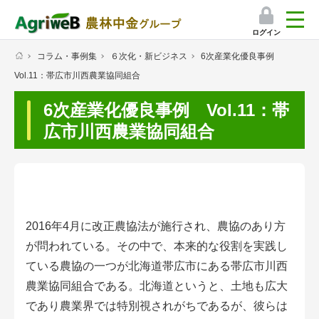
ログイン
コラム・事例集
６次化・新ビジネス
6次産業化優良事例
検索
Vol.11：帯広市川西農業協同組合
マイページ
6次産業化優良事例 Vol.11：帯
プレミアムサービス
広市川西農業協同組合
プレミアムサービスのご紹介
気象情報アプリ
栽培アシストAI
2016年4月に改正農協法が施行され、農協のあり方
が問われている。その中で、本来的な役割を実践し
挑戦者たちの奮闘記
ている農協の一つが北海道帯広市にある帯広市川西
農業協同組合である。北海道というと、土地も広大
会員限定コンテンツ（無料）
であり農業界では特別視されがちであるが、彼らは