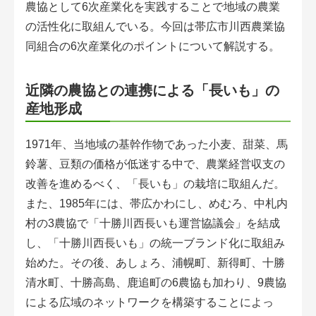
農協として6次産業化を実践することで地域の農業
会員登録無料 アグリウェブの使い方
の活性化に取組んでいる。今回は帯広市川西農業協
AgriweBダイレクトメッセージ
同組合の6次産業化のポイントについて解説する。
イベント・プロジェクト掲示板
近隣の農協との連携による「長いも」の
産地形成
経営アシストチャット
1971年、当地域の基幹作物であった小麦、甜菜、馬
相談できる専門家一覧
鈴薯、豆類の価格が低迷する中で、農業経営収支の
改善を進めるべく、「長いも」の栽培に取組んだ。
アクション別メニュー
また、1985年には、帯広かわにし、めむろ、中札内
コラム・事例集
村の3農協で「十勝川西長いも運営協議会」を結成
し、「十勝川西長いも」の統一ブランド化に取組み
農業一問一答
始めた。その後、あしょろ、浦幌町、新得町、十勝
清水町、十勝高島、鹿追町の6農協も加わり、9農協
基礎知識
による広域のネットワークを構築することによっ