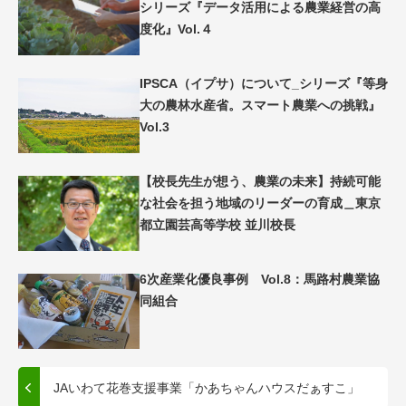
シリーズ『データ活用による農業経営の高
度化』Vol.４
IPSCA（イプサ）について_シリーズ『等身
大の農林水産省。スマート農業への挑戦』
Vol.3
【校長先生が想う、農業の未来】持続可能
な社会を担う地域のリーダーの育成＿東京
都立園芸高等学校 並川校長
6次産業化優良事例 Vol.8：馬路村農業協
同組合
JAいわて花巻支援事業「かあちゃんハウスだぁすこ」