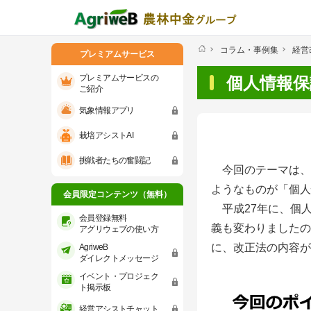
コラム・事例集
経営
プレミアムサービス
プレミアムサービスの
個人情報保
ご紹介
気象情報アプリ
プレミアムサービスのご紹介
気象情報ア
栽培アシストAI
会員限定コンテンツ（無料）
挑戦者たちの奮闘記
今回のテーマは、
会員登録無料 アグリウェブの使い方
ようなものが「個人
会員限定コンテンツ（無料）
平成27年に、個
AgriweBダイレクトメッセージ
会員登録無料
義も変わりましたの
アグリウェブの使い方
に、改正法の内容が
AgriweB
イベント・プロジェクト掲示板
ダイレクトメッセージ
イベント・プロジェク
経営アシストチャット
ト掲示板
経営アシストチャット