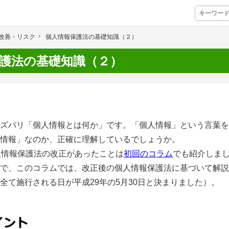
改善・リスク
個人情報保護法の基礎知識（２）
プレミアムサービス
護法の基礎知識（２）
プリ
栽培アシストAI
挑戦者たちの奮闘
アクション別メニュー
ズバリ「個人情報とは何か」です。「個人情報」という言葉を
コラム・事例集
情報」なのか、正確に理解しているでしょうか。
人情報保護法の改正があったことは
初回のコラム
でも紹介しま
農業一問一答
で、このコラムでは、改正後の個人情報保護法に基づいて解説
全て施行される日が平成29年の5月30日と決まりました）。
基礎知識
アグリウェブ経営診断