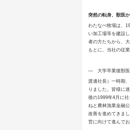
突然の転身、獣医か
わたなべ牧場は、
1
い加工場等を建設し
者の方たちから、大
もとに、当社の従業
― 大学卒業後獣医
渡邊社長）一時期、
りました。皆様に迷
後の
1999
年
4
月に社
ねと農林漁業金融公
改善を進めてきまし
営に向けて進んでお