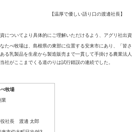
【温厚で優しい語り口の渡邊社長】
資についてより具体的にご理解いただけるよう、アグリ社出資
なたべ牧場は、島根県の東部に位置する安来市にあり、「皆さ
ある乳製品を生産から製造販売まで一貫して手掛ける農業法人
当社がここまでくる道のりは試行錯誤の連続でした。
なべ牧場
 創業
役社長 渡邊 太郎
安来市伯太町日次
463