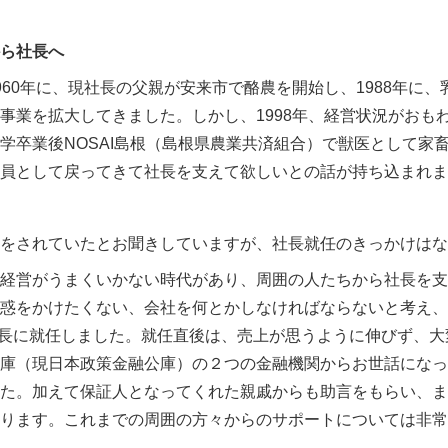
ら社長へ
960
年に、現社長の父親が安来市で酪農を開始し、
1988
年に、
事業を拡大してきました。しかし、
1998
年、経営状況がおも
学卒業後
NOSAI
島根（島根県農業共済組合）で獣医として家
員として戻ってきて社長を支えて欲しいとの話が持ち込まれま
をされていたとお聞きしていますが、社長就任のきっかけはな
経営がうまくいかない時代があり、周囲の人たちから社長を支
惑をかけたくない、会社を何とかしなければならないと考え、
長に就任しました。就任直後は、売上が思うように伸びず、大
庫（現日本政策金融公庫）の２つの金融機関からお世話になっ
た。加えて保証人となってくれた親戚からも助言をもらい、ま
ります。これまでの周囲の方々からのサポートについては非常