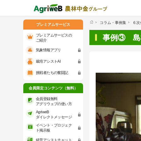
コラム・事例集
６次
プレミアムサービス
プレミアムサービスの
事例③ 島
ご紹介
気象情報アプリ
プレミアムサービスのご紹介
気象情報ア
栽培アシストAI
会員限定コンテンツ（無料）
挑戦者たちの奮闘記
会員登録無料 アグリウェブの使い方
会員限定コンテンツ（無料）
AgriweBダイレクトメッセージ
会員登録無料
アグリウェブの使い方
AgriweB
イベント・プロジェクト掲示板
ダイレクトメッセージ
イベント・プロジェク
経営アシストチャット
ト掲示板
経営アシストチャット