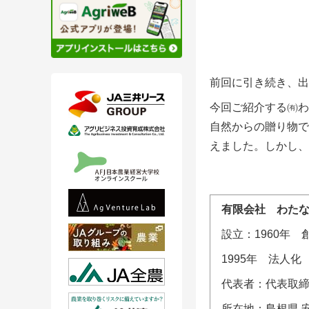
前回に引き続き、出
今回ご紹介する㈲わ
自然からの贈り物で
えました。しかし、
有限会社 わた
設立：
1960
年
1995年 法人化
代表者：代表取締
所在地：島根県 