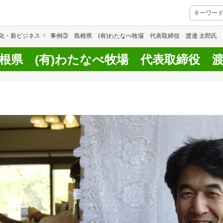
化・新ビジネス
事例③ 島根県 (有)わたなべ牧場 代表取締役 渡邊 太郎氏
プレミアムサービス
根県 (有)わたなべ牧場 代表取締役 渡
プリ
栽培アシストAI
挑戦者たちの奮闘
アクション別メニュー
コラム・事例集
農業一問一答
基礎知識
アグリウェブ経営診断