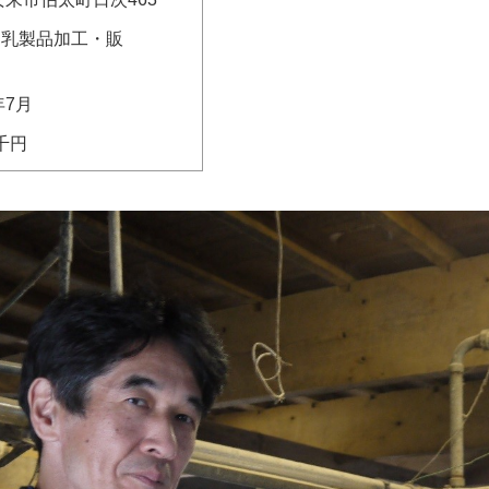
、乳製品加工・販
年
7
月
千円