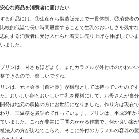
安心な商品を消費者に届けたい
する商品には、①生産から製造販売まで一貫体制、②消費者の
比較的低温で長い時間殺菌することで生乳のおいしさを残すな
志向する消費者に受け入れられ着実に売り上げを伸ばしていま
いました。
プリンは、甘さもほどよく、またカラメルが外付けのかわいい
整できるので、楽しいですね。
リンは、元々会長（前社長）が構想としては持っていたのです
た。おいしい卵とおいしい牛乳を原料にして、お母さんが自分
開発は地元の農協の方にお世話になりました。作り方は現在で
わり、三温糖を煮詰めて作っています。プリンは、平成
3
年か
ていました。これが非常に手間のかかる作業で、何か良い案が
祉法人の方が訪ねてこられ、そこに外付のカラメルの容器の製