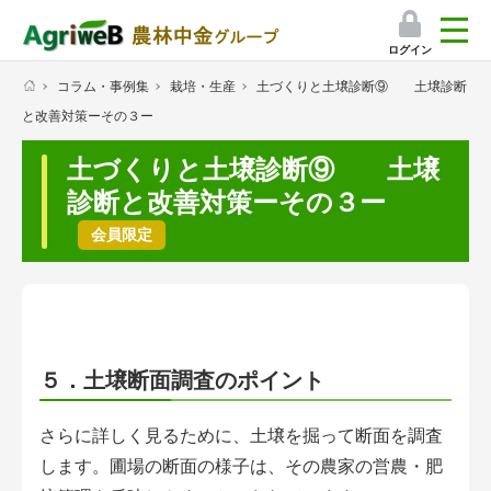
ログイン
コラム・事例集
栽培・生産
土づくりと土壌診断⑨ 土壌診断
検索
と改善対策ーその３ー
マイページ
土づくりと土壌診断⑨ 土壌
プレミアムサービス
診断と改善対策ーその３ー
プレミアムサービスのご紹介
会員限定
気象情報アプリ
栽培アシストAI
５．土壌断面調査のポイント
挑戦者たちの奮闘記
さらに詳しく見るために、土壌を掘って断面を調査
会員限定コンテンツ（無料）
します。圃場の断面の様子は、その農家の営農・肥