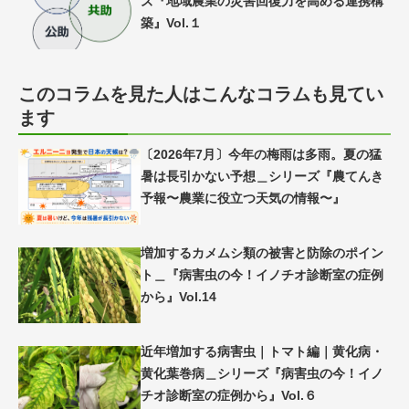
ズ『地域農業の災害回復力を高める連携構
築』Vol.１
このコラムを見た人はこんなコラムも見てい
ます
〔2026年7月〕今年の梅雨は多雨。夏の猛
暑は長引かない予想＿シリーズ『農てんき
予報〜農業に役立つ天気の情報〜』
増加するカメムシ類の被害と防除のポイン
ト＿『病害虫の今！イノチオ診断室の症例
から』Vol.14
近年増加する病害虫｜トマト編｜黄化病・
黄化葉巻病＿シリーズ『病害虫の今！イノ
チオ診断室の症例から』Vol.６