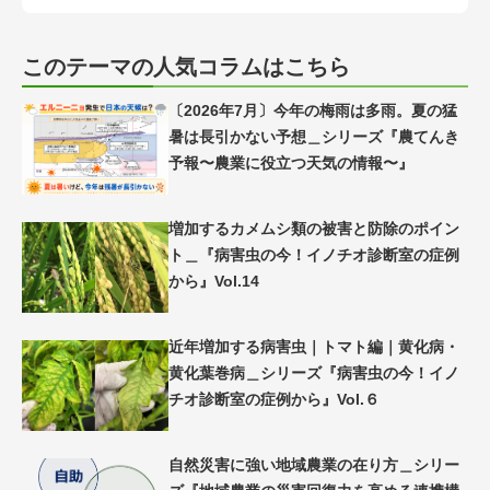
このテーマの人気コラムはこちら
〔2026年7月〕今年の梅雨は多雨。夏の猛
暑は長引かない予想＿シリーズ『農てんき
予報〜農業に役立つ天気の情報〜』
増加するカメムシ類の被害と防除のポイン
ト＿『病害虫の今！イノチオ診断室の症例
から』Vol.14
近年増加する病害虫｜トマト編｜黄化病・
黄化葉巻病＿シリーズ『病害虫の今！イノ
チオ診断室の症例から』Vol.６
自然災害に強い地域農業の在り方＿シリー