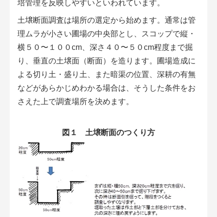
培管理を反映しやすいといわれています。
会員登録無料 アグリウェブの使い方
土壌断面調査は場所の選定から始めます。通常は管
AgriweBダイレクトメッセージ
理ムラが小さい圃場の中央部とし、スコップで縦・
横５０〜１００
cm
、深さ４０〜５０
cm
程度まで掘
イベント・プロジェクト掲示板
り、垂直の土壌面（断面）を造ります。圃場造成に
よる切り土・盛り土、また暗渠の位置、深耕の有無
経営アシストチャット
などがあらかじめわかる場合は、そうした条件をお
相談できる専門家一覧
さえた上で調査場所を決めます。
アクション別メニュー
図１ 土壌断面のつくり方
コラム・事例集
農業一問一答
基礎知識