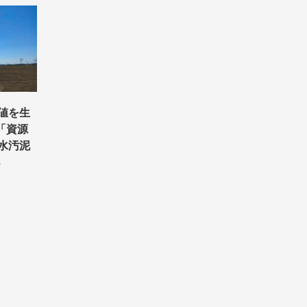
値を生
「資源
水汚泥
3