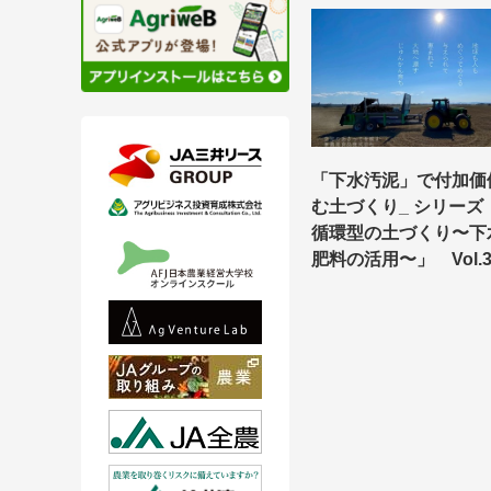
「下水汚泥」で付加価
む土づくり_ シリーズ
循環型の土づくり〜下
肥料の活用〜」 Vol.