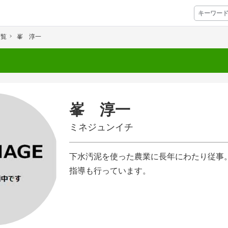
一覧
峯 淳一
プレミアムサービス
プリ
栽培アシストAI
挑戦者たちの奮闘
峯 淳一
アクション別メニュー
ミネジュンイチ
コラム・事例集
下水汚泥を使った農業に長年にわたり従事
農業一問一答
指導も行っています。
基礎知識
アグリウェブ経営診断