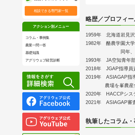
相談できる専門家一覧
略歴／プロフィー
アクション別メニュー
1959年 北海道岩見
コラム・事例集
1982年 酪農学園
農業一問一答
同年、就
基礎知識
1993年 JA空知青年
アグリウェブ経営診断
2018年 JGAP指導
2019年 ASIAGAP
農場を峯農産食品
2020年 HACCP
2021年 ASIAGA
執筆したコラム・