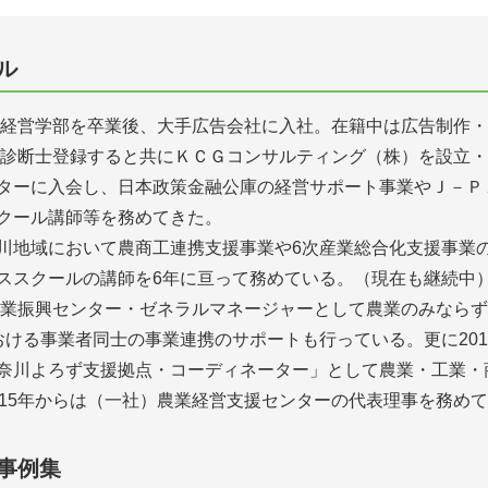
ル
大学経営学部を卒業後、大手広告会社に入社。在籍中は広告制作
企業診断士登録すると共にＫＣＧコンサルティング（株）を設立
ターに入会し、日本政策金融公庫の経営サポート事業やＪ－Ｐ
クール講師等を務めてきた。
川地域において農商工連携支援事業や6次産業総合化支援事業
ススクールの講師を6年に亘って務めている。（現在も継続中
川産業振興センター・ゼネラルマネージャーとして農業のみなら
おける事業者同士の事業連携のサポートも行っている。更に20
奈川よろず支援拠点・コーディネーター」として農業・工業・
015年からは（一社）農業経営支援センターの代表理事を務め
事例集