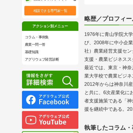
相談できる専門家一覧
略歴／プロフィー
アクション別メニュー
1976年に青山学院
コラム・事例集
び、2008年に中小
農業一問一答
社）農業経営支援セン
基礎知識
支援・農業ビジネスス
アグリウェブ経営診断
最近では、東京・神奈
業大学校で農業ビジネ
2012年からは神奈
と共に、6次産業化に
者支援施策である「神
援を継続中である。2
執筆したコラム・