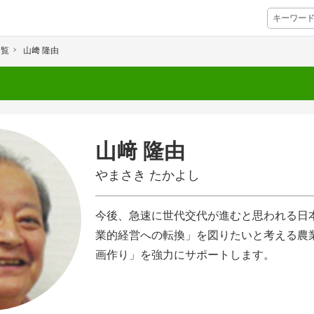
一覧
山﨑 隆由
プレミアムサービス
プリ
栽培アシストAI
挑戦者たちの奮闘
山﨑 隆由
アクション別メニュー
やまさき たかよし
コラム・事例集
今後、急速に世代交代が進むと思われる日
農業一問一答
業的経営への転換」を図りたいと考える農
基礎知識
画作り」を強力にサポートします。
アグリウェブ経営診断