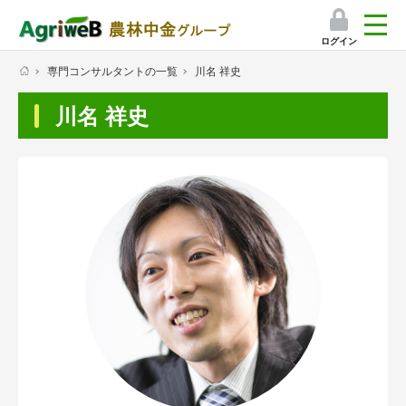
ログイン
専門コンサルタントの一覧
川名 祥史
検索
川名 祥史
マイページ
プレミアムサービス
プレミアムサービスのご紹介
気象情報アプリ
栽培アシストAI
挑戦者たちの奮闘記
会員限定コンテンツ（無料）