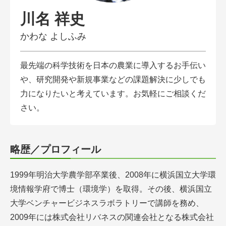
会員登録無料 アグリウェブの使い方
川名 祥史
AgriweBダイレクトメッセージ
かわな よしふみ
イベント・プロジェクト掲示板
最先端の科学技術を日本の農業に導入するお手伝い
や、研究開発や新規事業などの課題解決に少しでも
経営アシストチャット
力になりたいと考えています。お気軽にご相談くだ
相談できる専門家一覧
さい。
アクション別メニュー
略歴／プロフィール
コラム・事例集
1999年明治大学農学部卒業後、2008年に横浜国立大学環
農業一問一答
境情報学府で博士（環境学）を取得。その後、横浜国立
大学ベンチャービジネスラボラトリーで講師を務め、
基礎知識
2009年には株式会社リバネスの関連会社となる株式会社