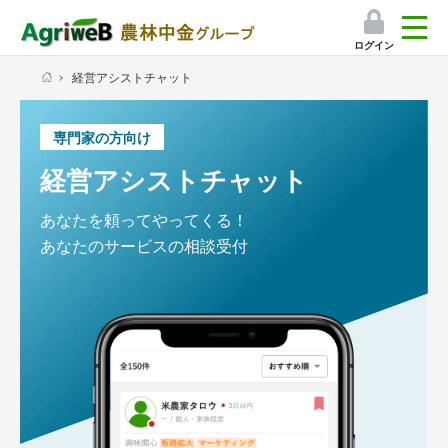
ログイン
経営アシストチャット
検索
マイページ
専門家の方向け
プレミアムサービス
経営アシストチャット
プレミアムサービスのご紹介
あなたを頼ってやってくる！
あなたのサービスの相談受付
気象情報アプリ
栽培アシストAI
挑戦者たちの奮闘記
会員限定コンテンツ（無料）