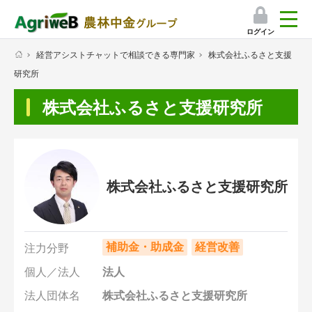
ログイン
経営アシストチャットで相談できる専門家
株式会社ふるさと支援
検索
研究所
マイページ
株式会社ふるさと支援研究所
プレミアムサービス
プレミアムサービスのご紹介
気象情報アプリ
株式会社ふるさと支援研究所
栽培アシストAI
補助金・助成金
経営改善
注力分野
挑戦者たちの奮闘記
個人／法人
法人
会員限定コンテンツ（無料）
法人団体名
株式会社ふるさと支援研究所