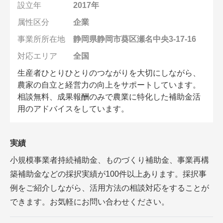
設立年
2017年
会員登録無料 アグリウェブの使い方
属性区分
企業
AgriweBダイレクトメッセージ
事業所所在地
静岡県静岡市葵区瀬名中央3-17-16
対応エリア
全国
イベント・プロジェクト掲示板
生産者ひとりひとりのつながりを大切にしながら、
経営アシストチャット
農家の自立と経営力の向上をサポートしています。
相談無料、成果報酬のみで農業に特化した補助金活
相談できる専門家一覧
用のアドバイスをしています。
アクション別メニュー
実績
コラム・事例集
小規模事業者持続補助金、ものづくり補助金、事業再構
築補助金などの採択実績が100件以上あります。採択事
農業一問一答
例をご紹介しながら、活用方法の相談対応をすることが
できます。お気軽にお問い合わせください。
基礎知識