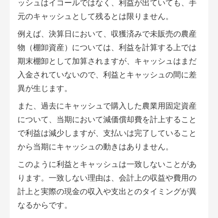
ッシュはイコールではなく、利益が出ていても、手
会員登録無料 アグリウェブの使い方
元のキャッシュとして残るとは限りません。
AgriweBダイレクトメッセージ
例えば、決算日において、収獲済みで未販売の農産
物（棚卸資産）については、利益を計算する上では
イベント・プロジェクト掲示板
期末棚卸として加算されますが、キャッシュはまだ
入金されていないので、利益とキャッシュの間に差
経営アシストチャット
異が生じます。
相談できる専門家一覧
また、過去にキャッシュで購入した農業用固定資産
について、当期において減価償却費を計上すること
アクション別メニュー
で利益は減少しますが、支払いは完了していること
から当期にキャッシュの動きはありません。
コラム・事例集
このように利益とキャッシュは一致しないことがあ
農業一問一答
ります。一致しない理由は、会計上の収益や費用の
計上と実際の現金の収入や支出とのタイミングが異
基礎知識
なるからです。