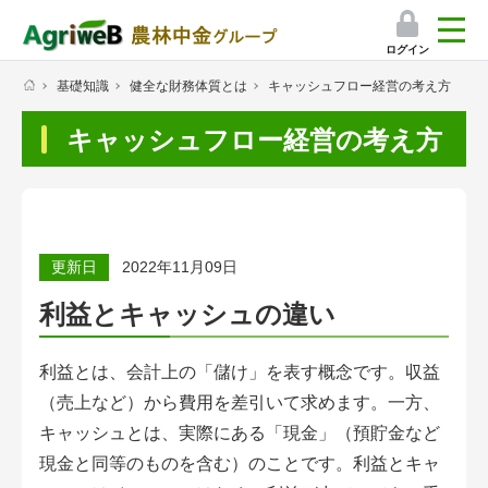
ログイン
基礎知識
健全な財務体質とは
キャッシュフロー経営の考え方
検索
キャッシュフロー経営の考え方
マイページ
プレミアムサービス
プレミアムサービスのご紹介
更新日
2022年11月09日
気象情報アプリ
利益とキャッシュの違い
栽培アシストAI
利益とは、会計上の「儲け」を表す概念です。収益
挑戦者たちの奮闘記
（売上など）から費用を差引いて求めます。一方、
キャッシュとは、実際にある「現金」（預貯金など
会員限定コンテンツ（無料）
現金と同等のものを含む）のことです。利益とキャ