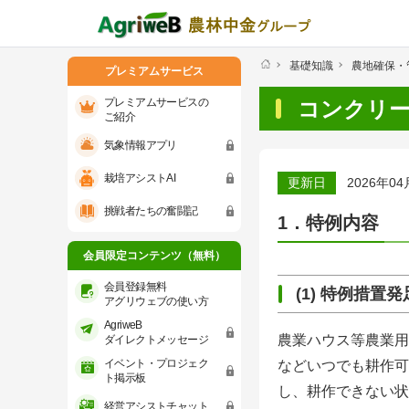
基礎知識
農地確保・
プレミアムサービス
プレミアムサービスの
コンクリ
ご紹介
気象情報アプリ
プレミアムサービスのご紹介
気象情報ア
栽培アシストAI
更新日
2026年04
会員限定コンテンツ（無料）
挑戦者たちの奮闘記
1．特例内容
会員登録無料 アグリウェブの使い方
会員限定コンテンツ（無料）
AgriweBダイレクトメッセージ
会員登録無料
(1) 特例措置
アグリウェブの使い方
AgriweB
イベント・プロジェクト掲示板
農業ハウス等農業用
ダイレクトメッセージ
イベント・プロジェク
などいつでも耕作可
経営アシストチャット
ト掲示板
し、耕作できない状
経営アシストチャット