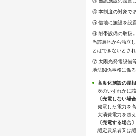
③ 当該施設の設置
④ 本制度の対象で
⑤ 借地に施設を設
⑥ 附帯設備の取扱
当該農地から独立し
とはできないとされ
⑦ 太陽光発電設備
地法関係事務に係る処
高度化施設の屋
次のいずれかに
〔売電しない場
発電した電力を
大消費電力を超
〔売電する場合
認定農業者又は