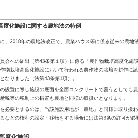
栽培高度化施設に関する農地法の特例
に、
2018
年の農地法改正で、農業ハウス等に係る従来の農地
員会への届出（第
43
条第１項）に係る「農作物栽培高度化施
作物栽培高度化施設において行われる農作物の栽培を耕作に該
となりました（法第
43
条第
1
項）。
の設置に際し施設の底面を全面コンクリートで覆うとしても農
産税等の税制上の措置も農地と同様の取扱いとなります。
を必要とするのは、当該施設用地が「農地」と同様に取り扱わ
るなどの権利の設定・移転をする場合には法第3条の許可が必
高度化施設