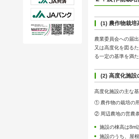
(1) 農作物栽
農業委員会への届出
又は高度化を図るた
る一定の基準を満た
(2)
高度化施設
高度化施設の主な基
① 農作物の栽培の
② 周辺農地の営農
施設の棟高は
8m
施設のうち、屋