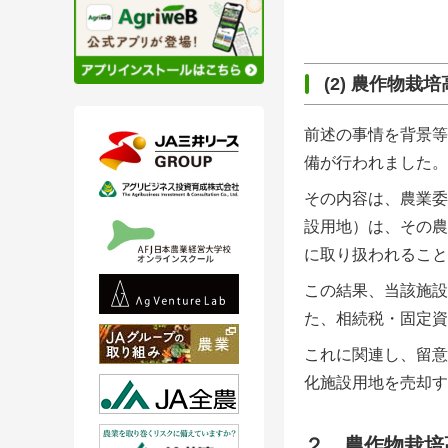
(2) 農作物
前述の事情を背景等
備が行われました。
その内容は、農業委
設用地）は、その農
に取り扱われること
この結果、当該施設
た、相続税・固定資
これに関連し、留意
化施設用地を売却す
２．
農作物栽培