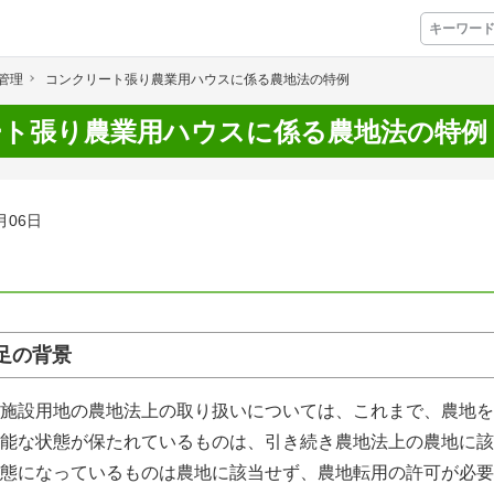
管理
コンクリート張り農業用ハウスに係る農地法の特例
プレミアムサービス
ート張り農業用ハウスに係る農地法の特例
プリ
栽培アシストAI
挑戦者たちの奮闘
月06日
アクション別メニュー
コラム・事例集
農業一問一答
発足の背景
基礎知識
施設用地の農地法上の取り扱いについては、これまで、農地を
能な状態が保たれているものは、引き続き農地法上の農地に該
アグリウェブ経営診断
態になっているものは農地に該当せず、農地転用の許可が必要