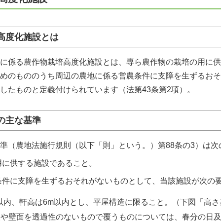
培高度化施設とは
に係る農作物栽培高度化施設とは、専ら農作物の栽培の用に供
めのもののうち周辺の農地に係る営農条件に支障を生ずるおそ
したものと定義付けられています（法第43条第2項）。
の主な基準
準（農地法施行規則（以下「則」という。）第
88
条の3）は次
用に供する施設であること。
条件に支障を生ずるおそれがないものとして、当該施設が次の
以内、軒高は
6m
以内とし、平屋構造に限ること。（下図「高さ
根や壁面を透過性のないもので覆うものについては、春分の日