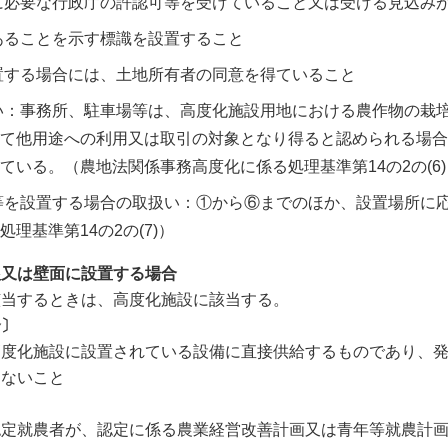
に必要な行政庁の許認可等を受けていること又は受ける見込み
あることを示す標識を設置すること
置する場合には、土地所有者の同意を得ていること
い：事務所、駐車場等は、高度化施設用地における農作物の栽
て他用途への利用又は取引の対象となり得ると認められる場合
ている。（農地法関係事務高度化に係る処理基準第14の2の(6)
等を設置する場合の取扱い：①から⑥までのほか、設置場所に
理基準第14の2の(7)）
根又は壁面に設置する場合
該当するときは、高度化施設に該当する。
合〕
高度化施設に設置されている設備に直接供給するものであり、
えないこと
〕
認定就農者が、認定に係る農業経営改善計画又は青年等就農計