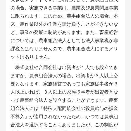
会員登録無料 アグリウェブの使い方
の場合、実施できる事業は、農業及び農業関連事業
に限られます。このため、農事組合法人の場合、本
AgriweBダイレクトメッセージ
来、農作業以外の作業を請け負うことができないな
ど、事業の発展に制約があります。また、畜産経営
イベント・プロジェクト掲示板
については、農事組合法人としても法人事業税が非
経営アシストチャット
課税とはなりませんので、農事組合法人にするメリ
ットはありません。
相談できる専門家一覧
株式会社や合同会社は出資者が１人でも設立でき
ますが、農事組合法人の場合、出資者が３人以上必
アクション別メニュー
要となります。家族経営であっても家族従事者が３
コラム・事例集
人以上いれば、３人以上の家族従事者が出資者とな
って農事組合法人を設立することができます。農事
農業一問一答
組合法人には「特殊支配同族会社の役員給与の損金
不算入」が適用されなかったため、かつては農事組
基礎知識
合法人を選択することもありましたが、この制度が