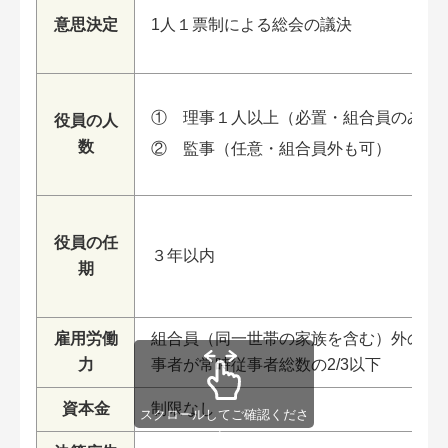
意思決定
1人１票制による総会の議決
理事１人以上（必置・組合員のみ）
役員の人
数
監事（任意・組合員外も可）
役員の任
３年以内
期
雇用労働
組合員（同一世帯の家族を含む）外の常
力
事者が常時従事者総数の2/3以下
資本金
制限なし
スクロールしてご確認くださ
い