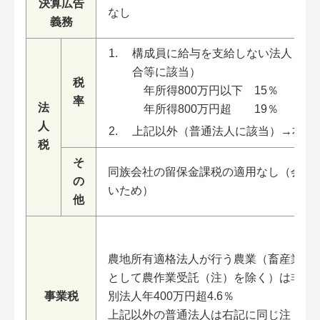
決算広告
なし
義務
構成員に給与を支給しない法人（協
合等に該当）
税
年所得800万円以下 15％
率
法
年所得800万円超 19％
人
上記以外（普通法人に該当）→右と
税
そ
同族会社の留保金課税の適用なし（会社
の
いため）
他
農地所有適格法人が行う農業（畜産業，
として農作業受託（注）を除く）は非課
事業税
別法人年400万円超4.6％
上記以外の普通法人は右記に同じ注．一