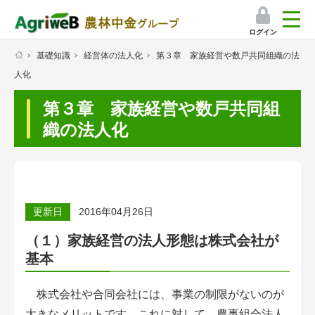
ログイン
基礎知識
経営体の法人化
第３章 家族経営や数戸共同組織の法
検索
人化
マイページ
第３章 家族経営や数戸共同組
プレミアムサービス
織の法人化
プレミアムサービスのご紹介
気象情報アプリ
更新日
2016年04月26日
栽培アシストAI
（１）家族経営の法人形態は株式会社が
基本
挑戦者たちの奮闘記
会員限定コンテンツ（無料）
株式会社や合同会社には、事業の制限がないのが
大きなメリットです。これに対して、農事組合法人