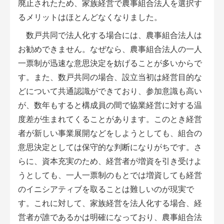
廃止されたため、家族経営で農事組合法人を選択す
アグリウェブ経営診断
るメリットはほとんどなくなりました。
数戸共同で法人化する場合には、農事組合法人は
お勧めできません。なぜなら、農事組合法人の一人
一票制が迅速な意思決定を妨げることが多いからで
す。また、数戸共同の場合、設立当初は経営目的な
どについて共通認識ができており、参加意識も高い
が、数年もすると構成員の間で協業経営に対する温
度差が生まれてくることがあります。このとき経営
者が新しい事業展開などをしようとしても、組合の
意思決定としては保守的な判断になりがちです。さ
ログイン
らに、資本充実のため、経営者が増資を引き受けよ
うとしても、一人一票制のもとでは増資しても経営
のイニシアティブを取ることは難しいのが現実で
す。これに対して、家族経営を法人化する場合、経
営者が誰であるかは明確になっており、農事組合法