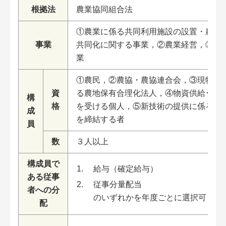
根拠法
農業協同組合法
①農業に係る共同利用施設の設置・農作
事業
共同化に関する事業，②農業経営，③付
業
①農民，②農協・農協連合会，③現物出
資
る農地保有合理化法人，④物資供給･役務
構
格
を受ける個人，⑤新技術の提供に係る契
成
を締結する者
員
数
３人以上
構成員で
給与（確定給与）
ある従事
従事分量配当
者への分
のいずれかを年度ごとに選択可
配