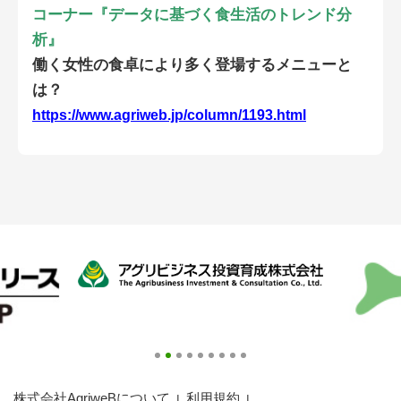
会員登録無料 アグリウェブの使い方
コーナー
『データに基づく食生活のトレンド分
析
』
AgriweBダイレクトメッセージ
働く女性の食卓により多く登場するメニューと
は？
イベント・プロジェクト掲示板
https://www.agriweb.jp/column/1193.html
経営アシストチャット
相談できる専門家一覧
アクション別メニュー
コラム・事例集
農業一問一答
基礎知識
株式会社AgriweBについて
利用規約