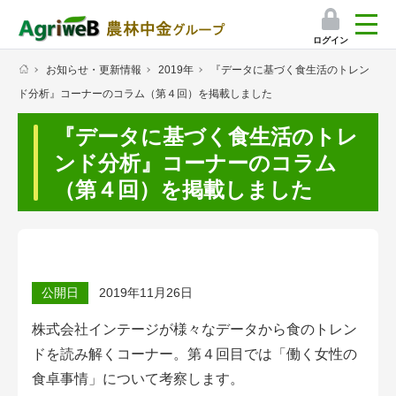
ログイン
お知らせ・更新情報
2019年
『データに基づく食生活のトレン
検索
ド分析』コーナーのコラム（第４回）を掲載しました
マイページ
『データに基づく食生活のトレ
プレミアムサービス
ンド分析』コーナーのコラム
（第４回）を掲載しました
プレミアムサービスのご紹介
気象情報アプリ
栽培アシストAI
公開日
2019年11月26日
挑戦者たちの奮闘記
株式会社インテージが様々なデータから食のトレン
ドを読み解くコーナー。第４回目では「働く女性の
会員限定コンテンツ（無料）
食卓事情」について考察します。