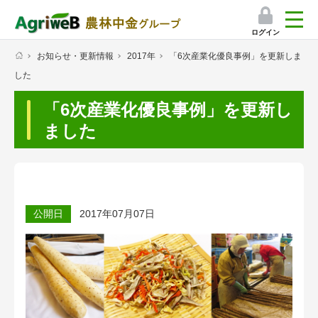
ログイン
お知らせ・更新情報
2017年
「6次産業化優良事例」を更新しま
検索
した
マイページ
「6次産業化優良事例」を更新し
プレミアムサービス
ました
プレミアムサービスのご紹介
気象情報アプリ
公開日
2017年07月07日
栽培アシストAI
挑戦者たちの奮闘記
会員限定コンテンツ（無料）