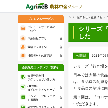
お知らせ・更新情報
プレミアムサービス
プレミアムサービスの
シリーズ
ご紹介
した
気象情報アプリ
プレミアムサービスのご紹介
気象情報ア
栽培アシストAI
会員限定コンテンツ（無料）
公開日
2021年07
挑戦者たちの奮闘記
会員登録無料 アグリウェブの使い方
シリーズ『行き場を
会員限定コンテンツ（無料）
日本では大量の食品
AgriweBダイレクトメッセージ
会員登録無料
アグリウェブの使い方
は、食品ロス削減を目
AgriweB
イベント・プロジェクト掲示板
と食品ロス削減に向
ダイレクトメッセージ
イベント・プロジェク
第３回は、『コロナ
経営アシストチャット
ト掲示板
いただきます。
経営アシストチャット