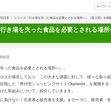
2021年
シリーズ『行き場を失った食品を必要とされる場所へ』（第３回）を掲
プレミアムサービス
『行き場を失った食品を必要とされる場所
プリ
栽培アシストAI
挑戦者たちの奮闘
アクション別メニュー
月01日
コラム・事例集
失った食品を必要とされる場所へ』。
ロスが発生しており、この
農業一問一答
大きな課題に対して、様々な取り組
指した「寄付型ショッピングサイト Otameshi」を展開する（
基礎知識
けた取組みについて、紹介していきます。
に負けない！生産者と販売者を支援』をテーマに、販売者・生
アグリウェブ経営診断