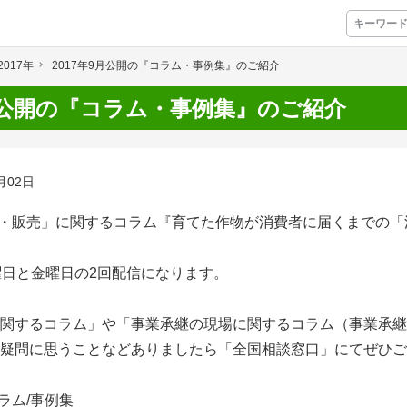
2017年
2017年9月公開の『コラム・事例集』のご紹介
プレミアムサービス
9月公開の『コラム・事例集』のご紹介
プリ
栽培アシストAI
挑戦者たちの奮闘
月02日
アクション別メニュー
流通・販売」に関するコラム『育てた作物が消費者に届くまでの
コラム・事例集
曜日と金曜日の2回配信になります。
農業一問一答
関するコラム」や「事業承継の現場に関するコラム（事業承継
基礎知識
疑問に思うことなどありましたら「全国相談窓口」にてぜひご
アグリウェブ経営診断
コラム/事例集