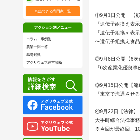
相談できる専門家一覧
①9月1日公開 【顧
『遺伝子組換え表示
アクション別メニュー
『遺伝子組換え表示
コラム・事例集
〜遺伝子組換え食品
農業一問一答
基礎知識
②9月8日公開【6
アグリウェブ経営診断
『6次産業化優良事例
③9月15日公開【流
『東京で流通させる
④9月22日【法律】
大手町綜合法律事務
※今回が最終回、1