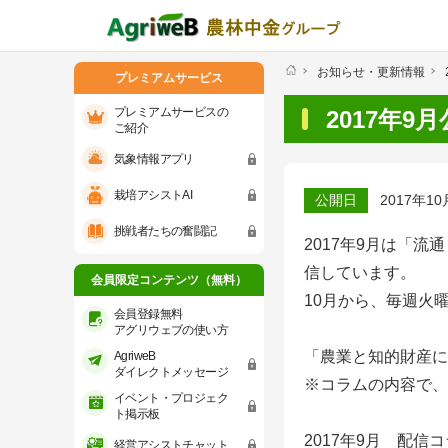
お知らせ・更新情報
プレミアムサービス
プレミアムサービスの
2017年
ご紹介
気象情報アプリ
プレミアムサービスのご紹介
気象情報ア
栽培アシストAI
公開日
2017年10
会員限定コンテンツ（無料）
挑戦者たちの奮闘記
2017年9月は「
会員登録無料 アグリウェブの使い方
信しています。
会員限定コンテンツ（無料）
10月から、毎週火
AgriweBダイレクトメッセージ
会員登録無料
アグリウェブの使い方
「農業と知的財産に
AgriweB
イベント・プロジェクト掲示板
ダイレクトメッセージ
※コラムの内容で、
イベント・プロジェク
経営アシストチャット
ト掲示板
2017年9月 配信
経営アシストチャット