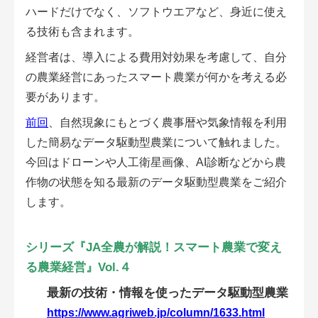
会員登録無料 アグリウェブの使い方
ハードだけでなく、ソフトウエアなど、身近に使え
る技術も含まれます。
AgriweBダイレクトメッセージ
経営者は、導入による費用対効果を考慮して、自分
の農業経営にあったスマート農業が何かを考える必
イベント・プロジェクト掲示板
要があります。
経営アシストチャット
前回
、自然現象にもとづく農事暦や気象情報を利用
した簡易なデータ駆動型農業について触れました。
相談できる専門家一覧
今回はドローンや人工衛星画像、AI診断などから農
作物の状態を知る最新のデータ駆動型農業をご紹介
アクション別メニュー
します。
コラム・事例集
シリーズ『JA全農が解説！スマート農業で変え
農業一問一答
る農業経営』Vol.４
最新の技術・情報を使ったデータ駆動型農業
基礎知識
https://www.agriweb.jp/column/1633.html