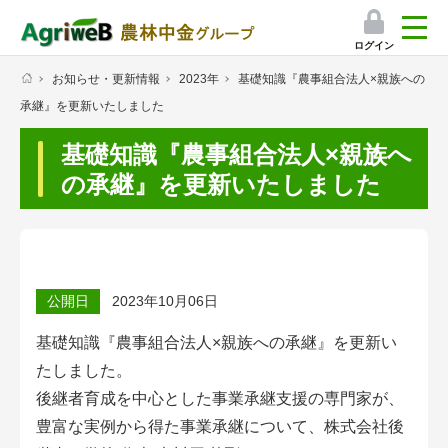
ログイン
お知らせ・更新情報
2023年
基礎知識『農事組合法人×親族への
検索
承継』を更新いたしました
マイページ
基礎知識『農事組合法人×親族へ
プレミアムサービス
の承継』を更新いたしました
プレミアムサービスのご紹介
気象情報アプリ
公開日
2023年10月06日
栽培アシストAI
基礎知識『農事組合法人×親族への承継』を更新い
挑戦者たちの奮闘記
たしました。
後継者育成を中心とした事業承継支援の
専門家が、
会員限定コンテンツ（無料）
豊富な実例から得た事業承継について、
株式会社後