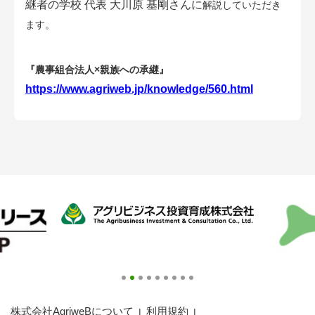
継者の学校 代表 大川原 基剛さんに
解説していただき
会員登録無料 アグリウェブの使い方
ます。
AgriweBダイレクトメッセージ
『農事組合法人×親族への承継』
イベント・プロジェクト掲示板
https://www.agriweb.jp/knowledge/560.html
経営アシストチャット
相談できる専門家一覧
アクション別メニュー
コラム・事例集
農業一問一答
基礎知識
株式会社AgriweBについて
利用規約