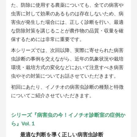
会員登録無料 アグリウェブの使い方
た、防除に使用する農薬についても、全ての病害や
虫害に対して効果のあるものは存在しないため、病
AgriweBダイレクトメッセージ
害虫が発生した場合には、正しく診断を行い、最適
な防除対策を講じることが農作物の品質・収量を確
イベント・プロジェクト掲示板
保するためには非常に重要です。
本シリーズでは、次回以降、実際に寄せられた病害
経営アシストチャット
虫診断の事例を交えながら、近年の気象状況や栽培
相談できる専門家一覧
環境・栽培方式の変化などにおいて注意すべき病害
虫やその対策についてお話させていただきます。
アクション別メニュー
初回にあたり、イノチオの病害虫診断の種類と特徴
についてご紹介させていただきます。
コラム・事例集
農業一問一答
シリーズ『病害虫の今！イノチオ診断室の症例か
ら』Vol.１
基礎知識
最適な判断を導く正しい病害虫診断