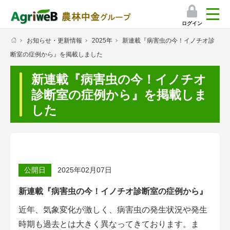
ログイン
お知らせ・更新情報
2025年
新連載『病害虫の今！イノチオ診
検索
断室の症例から』を掲載しました
マイページ
新連載『病害虫の今！イノチオ
プレミアムサービス
診断室の症例から』を掲載しま
した
プレミアムサービスのご紹介
気象情報アプリ
栽培アシストAI
公開日
2025年02月07日
挑戦者たちの奮闘記
新連載『病害虫の今！イノチオ診断室の症例から』
近年、気象変化が激しく、病害虫の発生状況や発生
会員限定コンテンツ（無料）
時期も過去とは大きく異なってきております。ま