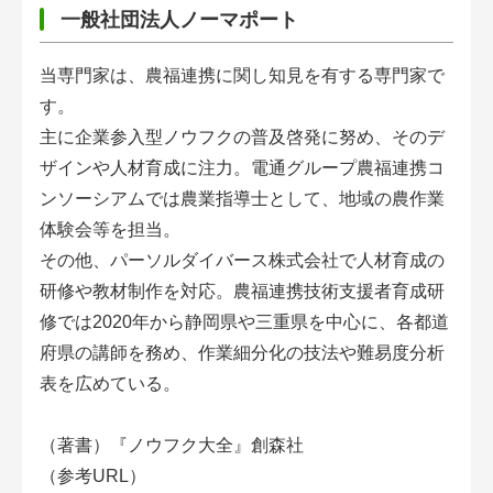
会員登録無料 アグリウェブの使い方
一
般社団法人ノーマポート
AgriweBダイレクトメッセージ
当専門家は、農福連携に関し知見を有する専門家で
す。
イベント・プロジェクト掲示板
主に企業参入型ノウフクの普及啓発に努め、そのデ
ザインや人材育成に注力。電通グループ農福連携コ
経営アシストチャット
ンソーシアムでは農業指導士として、地域の農作業
相談できる専門家一覧
体験会等を担当。
その他、パーソルダイバース株式会社で人材育成の
研修や教材制作を対応。農福連携技術支援者育成研
アクション別メニュー
修では2020年から静岡県や三重県を中心に、各都道
コラム・事例集
府県の講師を務め、作業細分化の技法や難易度分析
表を広めている。
農業一問一答
（著書）『ノウフク大全』創森社
基礎知識
（参考URL）