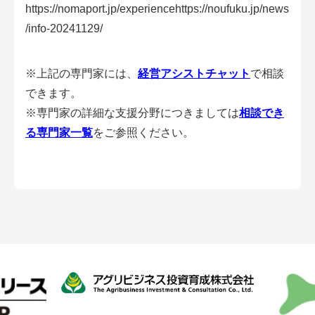
https://nomaport.jp/experiencehttps://noufuku.jp/news
アグリウェブ経営診断
/info-20241129/
※上記の専門家には、
経営アシストチャット
で相談
できます。
※専門家の詳細な支援分野につきましては
相談でき
る専門家一覧
をご参照ください。
ログイン