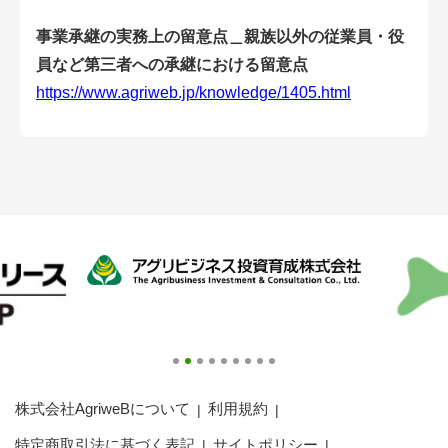
会員登録無料 アグリウェブの使い方
事業承継の実務上の留意点＿親族以外の従業員・役
AgriweBダイレクトメッセージ
員など第三者への承継における留意点
https://www.agriweb.jp/knowledge/1405.html
イベント・プロジェクト掲示板
経営アシストチャット
相談できる専門家一覧
アクション別メニュー
コラム・事例集
農業一問一答
株式会社AgriweBについて
利用規約
基礎知識
特定商取引法に基づく表記
サイトポリシー