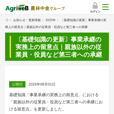
ログイン
お知らせ・更新情報
2025年
〔基礎知識の更新〕事業承継の実
検索
務上の留意点｜親族以外の従業員・役員など第三者への承継
マイページ
〔基礎知識の更新〕事業承継の
プレミアムサービス
実務上の留意点｜親族以外の従
業員・役員など第三者への承継
プレミアムサービスのご紹介
気象情報アプリ
栽培アシストAI
公開日
2025年08月01日
挑戦者たちの奮闘記
基礎知識「
事業承継の実務上の留意点
」における
「親族以外の従業員・役員など第三者への承継にお
会員限定コンテンツ（無料）
ける留意点」を更新しました。