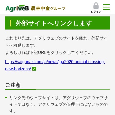
ログイン
検索
外部サイトへリンクします
マイページ
これより先は、アグリウェブのサイトを離れ、外部サイ
プレミアムサービス
トへ移動します。
よろしければ下記URLをクリックしてください。
プレミアムサービスのご紹介
https://saiganak.com/ja/news/jga2020-animal-crossing-
気象情報アプリ
new-horizons/
栽培アシストAI
ご注意
挑戦者たちの奮闘記
リンク先のウェブサイトは、アグリウェブのウェブサ
イトではなく、アグリウェブの管理下にはないもので
会員限定コンテンツ（無料）
す。