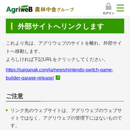
ログイン
検索
外部サイトへリンクします
マイページ
これより先は、アグリウェブのサイトを離れ、外部サイ
プレミアムサービス
トへ移動します。
よろしければ下記URLをクリックしてください。
プレミアムサービスのご紹介
https://saiganak.com/ja/news/nintendo-switch-game-
気象情報アプリ
builder-garage-release/
栽培アシストAI
ご注意
挑戦者たちの奮闘記
リンク先のウェブサイトは、アグリウェブのウェブサ
イトではなく、アグリウェブの管理下にはないもので
会員限定コンテンツ（無料）
す。