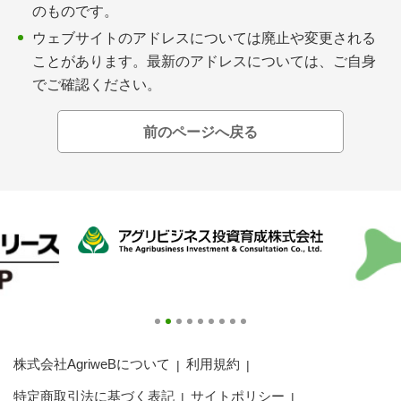
会員登録無料 アグリウェブの使い方
のものです。
ウェブサイトのアドレスについては廃止や変更される
AgriweBダイレクトメッセージ
ことがあります。最新のアドレスについては、ご自身
でご確認ください。
イベント・プロジェクト掲示板
前のページへ戻る
経営アシストチャット
相談できる専門家一覧
アクション別メニュー
コラム・事例集
農業一問一答
株式会社AgriweBについて
利用規約
基礎知識
特定商取引法に基づく表記
サイトポリシー