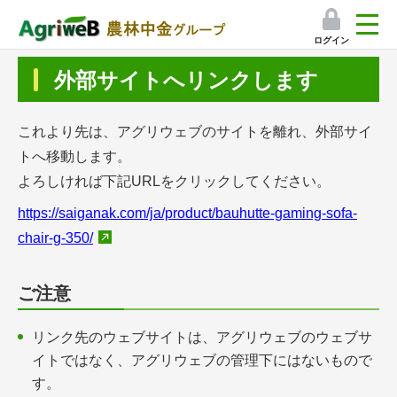
ログイン
検索
外部サイトへリンクします
マイページ
これより先は、アグリウェブのサイトを離れ、外部サイ
プレミアムサービス
トへ移動します。
よろしければ下記URLをクリックしてください。
プレミアムサービスのご紹介
https://saiganak.com/ja/product/bauhutte-gaming-sofa-
気象情報アプリ
chair-g-350/
栽培アシストAI
ご注意
挑戦者たちの奮闘記
リンク先のウェブサイトは、アグリウェブのウェブサ
イトではなく、アグリウェブの管理下にはないもので
会員限定コンテンツ（無料）
す。