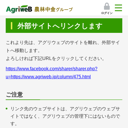
ログイン
検索
外部サイトへリンクします
マイページ
これより先は、アグリウェブのサイトを離れ、外部サイ
プレミアムサービス
トへ移動します。
よろしければ下記URLをクリックしてください。
プレミアムサービスのご紹介
https://www.facebook.com/sharer/sharer.php?
気象情報アプリ
u=https://www.agriweb.jp/column/475.html
栽培アシストAI
ご注意
挑戦者たちの奮闘記
リンク先のウェブサイトは、アグリウェブのウェブサ
イトではなく、アグリウェブの管理下にはないもので
会員限定コンテンツ（無料）
す。