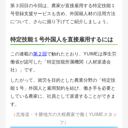
会員登録無料 アグリウェブの使い方
第３回目の今回は、農家が直接雇用する特定技能１
号登録支援サービスも含め、外国籍人材の活用方法
AgriweBダイレクトメッセージ
について、さらに掘り下げてご紹介しましょう。
イベント・プロジェクト掲示板
特定技能１号外国人を直接雇用するには
経営アシストチャット
この連載の
第２回
で触れたとおり、YUIMEは厚生労
相談できる専門家一覧
働省が認可した「特定技能所属機関（人材派遣会
社）」です。
アクション別メニュー
したがって、就労を目的とした農業分野の「特定技
能１号」外国人と雇用契約を結び、働き手を必要と
コラム・事例集
している農家に、社員として派遣することができま
農業一問一答
す。
（北海道・十勝地方の大根農家で働くYUIMEスタッ
基礎知識
フ）