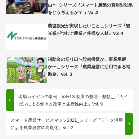
由〜_シリーズ『スマート農業の費用対効果
をどう考えるか？ 』Vol.2
農協観光が実現したいこと＿シリーズ『観
光業がつむぐ農業と多様な人材』Vol.4
補助金の切り口〜設備投資か、事業承継
か〜＿シリーズ『農業経営に活用できる補
助金』Vol.３
現場カイゼンの事例 5S+1S 倉庫の整理・整頓＿『カイ
ゼンによる働き方改革と生産性向上』Vol.９
スマート農業サービスマップ2021_シリーズ『データ活用
による農業経営の高度化』Vol.２