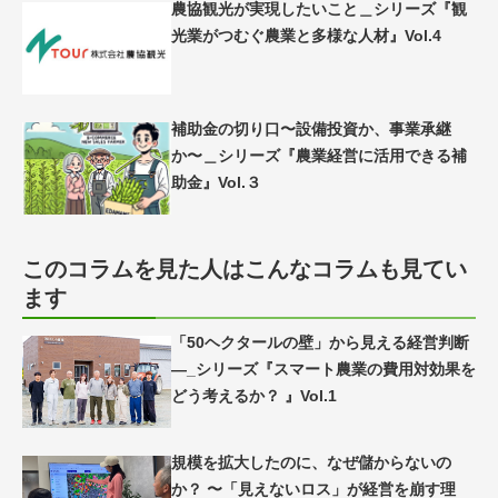
農協観光が実現したいこと＿シリーズ『観
光業がつむぐ農業と多様な人材』Vol.4
補助金の切り口〜設備投資か、事業承継
か〜＿シリーズ『農業経営に活用できる補
助金』Vol.３
このコラムを見た人はこんなコラムも見てい
ます
「50ヘクタールの壁」から見える経営判断
―_シリーズ『スマート農業の費用対効果を
どう考えるか？ 』Vol.1
規模を拡大したのに、なぜ儲からないの
か？ 〜「見えないロス」が経営を崩す理