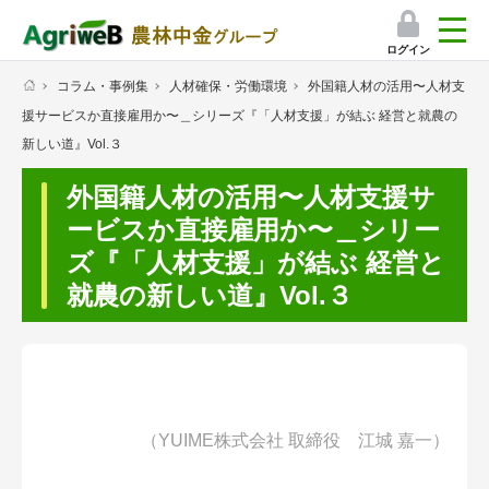
ログイン
コラム・事例集
人材確保・労働環境
外国籍人材の活用〜人材支
検索
援サービスか直接雇用か〜＿シリーズ『「人材支援」が結ぶ 経営と就農の
マイページ
新しい道』Vol.３
プレミアムサービス
外国籍人材の活用〜人材支援サ
ービスか直接雇用か〜＿シリー
プレミアムサービスのご紹介
ズ『「人材支援」が結ぶ 経営と
気象情報アプリ
就農の新しい道』Vol.３
栽培アシストAI
挑戦者たちの奮闘記
（YUIME株式会社 取締役 江城 嘉一）
会員限定コンテンツ（無料）