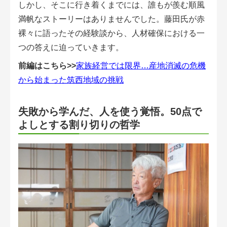
しかし、そこに行き着くまでには、誰もが羨む順風
アグリウェブ経営診断
満帆なストーリーはありませんでした。藤田氏が赤
裸々に語ったその経験談から、人材確保における一
つの答えに迫っていきます。
前編はこちら>>
家族経営では限界…産地消滅の危機
から始まった筑西地域の挑戦
失敗から学んだ、人を使う覚悟。50点で
よしとする割り切りの哲学
ログイン