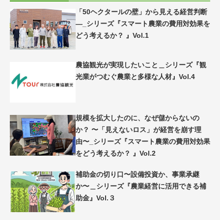
「50ヘクタールの壁」から見える経営判断
―_シリーズ『スマート農業の費用対効果を
どう考えるか？ 』Vol.1
農協観光が実現したいこと＿シリーズ『観
光業がつむぐ農業と多様な人材』Vol.4
規模を拡大したのに、なぜ儲からないの
か？ 〜「見えないロス」が経営を崩す理
由〜_シリーズ『スマート農業の費用対効果
をどう考えるか？ 』Vol.2
補助金の切り口〜設備投資か、事業承継
か〜＿シリーズ『農業経営に活用できる補
助金』Vol.３