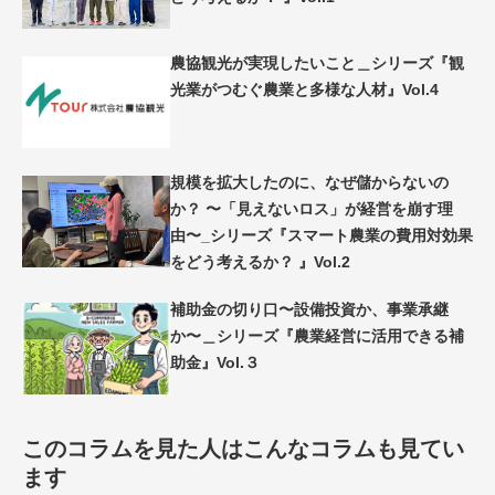
農協観光が実現したいこと＿シリーズ『観
光業がつむぐ農業と多様な人材』Vol.4
規模を拡大したのに、なぜ儲からないの
か？ 〜「見えないロス」が経営を崩す理
由〜_シリーズ『スマート農業の費用対効果
をどう考えるか？ 』Vol.2
補助金の切り口〜設備投資か、事業承継
か〜＿シリーズ『農業経営に活用できる補
助金』Vol.３
このコラムを見た人はこんなコラムも見てい
ます