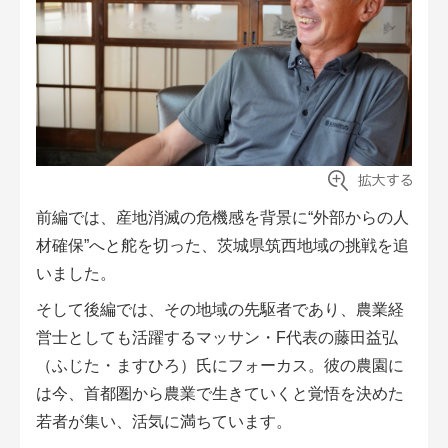
会員登録無料 アグリウェブの使い方
AgriweBダイレクトメッセージ
イベント・プロジェクト掲示板
経営アシストチャット
相談できる専門家一覧
前編では、産地消滅の危機感を背景に“外部からの人
材確保”へと舵を切った、茨城県筑西地域の挑戦を追
アクション別メニュー
いました。
そして後編では、その地域の先駆者であり、農業経
コラム・事例集
営士としても活躍するマッサン・F代表の藤田益弘
農業一問一答
（ふじた・ますひろ）氏にフォーカス。彼の農園に
は今、首都圏から農業で生きていくと覚悟を決めた
基礎知識
若者が集い、活気に満ちています。