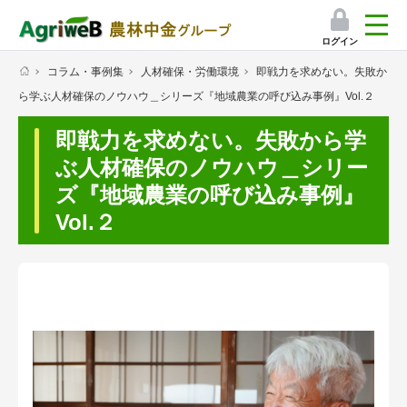
ログイン
コラム・事例集
人材確保・労働環境
即戦力を求めない。失敗か
検索
ら学ぶ人材確保のノウハウ＿シリーズ『地域農業の呼び込み事例』Vol.２
マイページ
即戦力を求めない。失敗から学
プレミアムサービス
ぶ人材確保のノウハウ＿シリー
ズ『地域農業の呼び込み事例』
プレミアムサービスのご紹介
Vol.２
気象情報アプリ
栽培アシストAI
挑戦者たちの奮闘記
会員限定コンテンツ（無料）