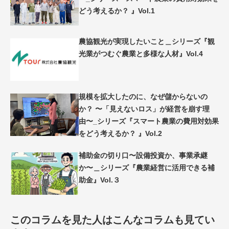
どう考えるか？ 』Vol.1
農協観光が実現したいこと＿シリーズ『観
光業がつむぐ農業と多様な人材』Vol.4
規模を拡大したのに、なぜ儲からないの
か？ 〜「見えないロス」が経営を崩す理
由〜_シリーズ『スマート農業の費用対効果
をどう考えるか？ 』Vol.2
補助金の切り口〜設備投資か、事業承継
か〜＿シリーズ『農業経営に活用できる補
助金』Vol.３
このコラムを見た人はこんなコラムも見てい