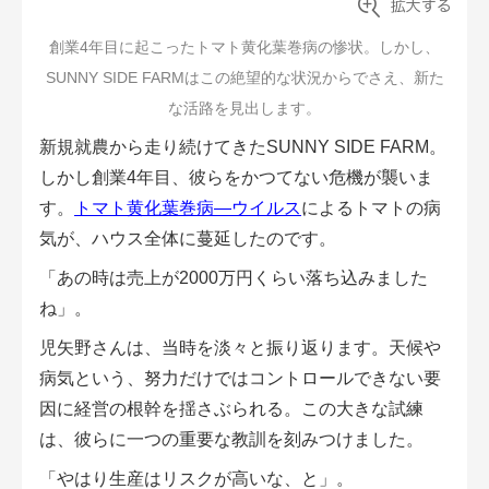
創業4年目に起こったトマト黄化葉巻病の惨状。しかし、
SUNNY SIDE FARMはこの絶望的な状況からでさえ、新た
な活路を見出します。
新規就農から走り続けてきたSUNNY SIDE FARM。
しかし創業4年目、彼らをかつてない危機が襲いま
す。
トマト黄化葉巻病—ウイルス
によるトマトの病
気が、ハウス全体に蔓延したのです。
「あの時は売上が2000万円くらい落ち込みました
ね」。
児矢野さんは、当時を淡々と振り返ります。天候や
病気という、努力だけではコントロールできない要
因に経営の根幹を揺さぶられる。この大きな試練
は、彼らに一つの重要な教訓を刻みつけました。
「やはり生産はリスクが高いな、と」。