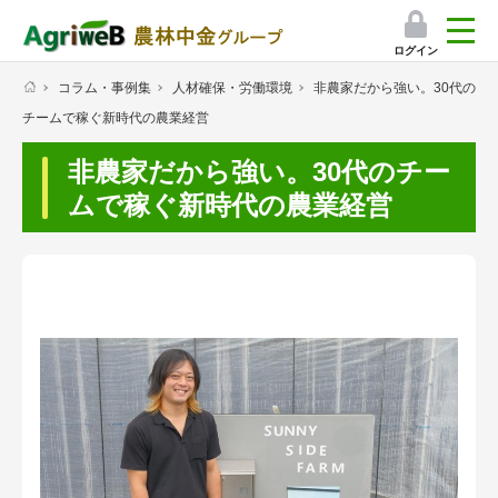
ログイン
コラム・事例集
人材確保・労働環境
非農家だから強い。30代の
検索
チームで稼ぐ新時代の農業経営
マイページ
非農家だから強い。30代のチー
プレミアムサービス
ムで稼ぐ新時代の農業経営
プレミアムサービスのご紹介
気象情報アプリ
栽培アシストAI
挑戦者たちの奮闘記
会員限定コンテンツ（無料）