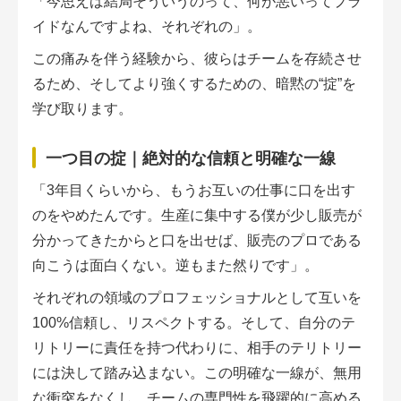
「今思えば結局そういうのって、何が悪いってプラ
イドなんですよね、それぞれの」。
この痛みを伴う経験から、彼らはチームを存続させ
るため、そしてより強くするための、暗黙の“掟”を
学び取ります。
一つ目の掟｜絶対的な信頼と明確な一線
「3年目くらいから、もうお互いの仕事に口を出す
のをやめたんです。生産に集中する僕が少し販売が
分かってきたからと口を出せば、販売のプロである
向こうは面白くない。逆もまた然りです」。
それぞれの領域のプロフェッショナルとして互いを
100%信頼し、リスペクトする。そして、自分のテ
リトリーに責任を持つ代わりに、相手のテリトリー
には決して踏み込まない。この明確な一線が、無用
な衝突をなくし、チームの専門性を飛躍的に高める