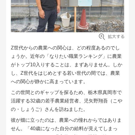
会員登録無料 アグリウェブの使い方
AgriweBダイレクトメッセージ
イベント・プロジェクト掲示板
Z世代からの農業への関心は、どの程度あるのでし
経営アシストチャット
ょうか。近年の「なりたい職業ランキング」に農業
相談できる専門家一覧
がトップ10入りすることは、まずありません。しか
し、Z世代をはじめとする若い世代の間では、農業
アクション別メニュー
への関心が静かに高まっています。
この世間とのギャップを探るため、栃木県真岡市で
コラム・事例集
活躍する32歳の若手農業経営者、児矢野翔吾（こや
の・しょうご）さんを訪ねました。
農業一問一答
彼が畑に立ったのは、農業への憧れからではありま
基礎知識
せん。「40歳になった自分の給料が見えてしまっ