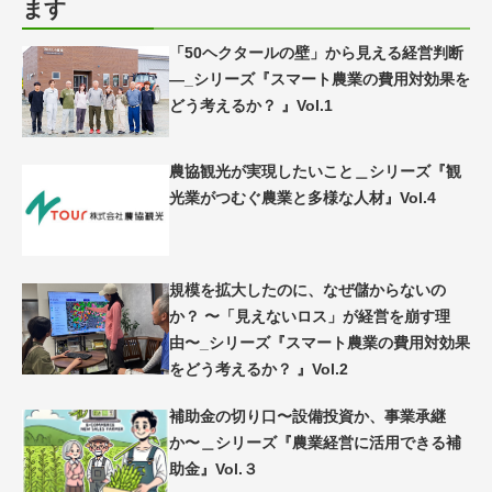
ます
「50ヘクタールの壁」から見える経営判断
―_シリーズ『スマート農業の費用対効果を
どう考えるか？ 』Vol.1
農協観光が実現したいこと＿シリーズ『観
光業がつむぐ農業と多様な人材』Vol.4
規模を拡大したのに、なぜ儲からないの
か？ 〜「見えないロス」が経営を崩す理
由〜_シリーズ『スマート農業の費用対効果
をどう考えるか？ 』Vol.2
補助金の切り口〜設備投資か、事業承継
か〜＿シリーズ『農業経営に活用できる補
助金』Vol.３