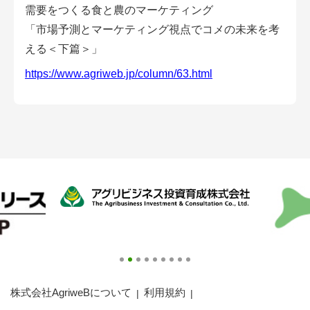
会員登録無料 アグリウェブの使い方
需要をつくる食と農のマーケティング
「市場予測とマーケティング視点でコメの未来を考
AgriweBダイレクトメッセージ
える＜下篇＞」
https://www.agriweb.jp/column/63.html
イベント・プロジェクト掲示板
経営アシストチャット
相談できる専門家一覧
アクション別メニュー
コラム・事例集
農業一問一答
基礎知識
株式会社AgriweBについて
利用規約