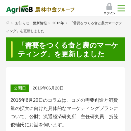
ログイン
お知らせ・更新情報
2016年
「需要をつくる食と農のマーケテ
検索
ィング」を更新しました
マイページ
「需要をつくる食と農のマーケ
プレミアムサービス
ティング」を更新しました
プレミアムサービスのご紹介
気象情報アプリ
公開日
2016年06月20日
栽培アシストAI
2016年6月20日のコラムは、コメの需要創造と消費
挑戦者たちの奮闘記
量の拡大に向けた具体的なマーケティングプランに
ついて、公財）流通経済研究所 主任研究員 折笠
会員限定コンテンツ（無料）
俊輔氏にお話を伺います。