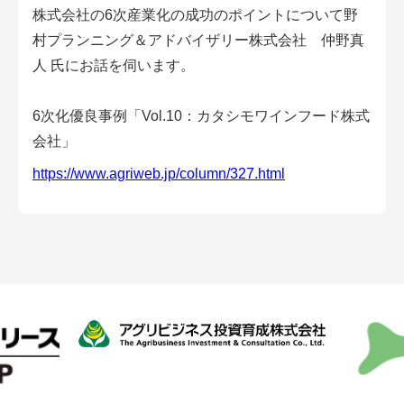
会員登録無料 アグリウェブの使い方
株式会社の6次産業化の成功のポイントについて野
村プランニング＆アドバイザリー株式会社 仲野真
AgriweBダイレクトメッセージ
人 氏にお話を伺います。
イベント・プロジェクト掲示板
6次化優良事例「Vol.10：カタシモワインフード株式
会社」
経営アシストチャット
https://www.agriweb.jp/column/327.html
相談できる専門家一覧
アクション別メニュー
コラム・事例集
農業一問一答
基礎知識