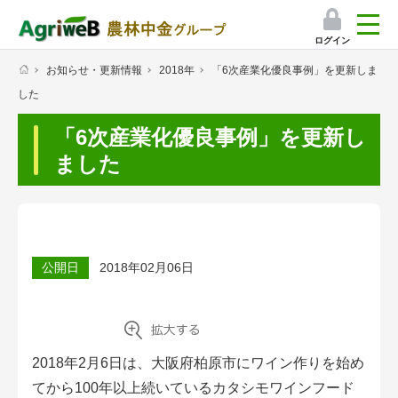
ログイン
お知らせ・更新情報
2018年
「6次産業化優良事例」を更新しま
検索
した
マイページ
「6次産業化優良事例」を更新し
プレミアムサービス
ました
プレミアムサービスのご紹介
気象情報アプリ
公開日
2018年02月06日
栽培アシストAI
挑戦者たちの奮闘記
2018年2月6日は、大阪府柏原市にワイン作りを始め
会員限定コンテンツ（無料）
てから100年以上続いているカタシモワインフード