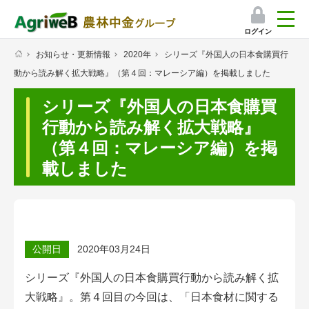
ログイン
お知らせ・更新情報
2020年
シリーズ『外国人の日本食購買行
検索
動から読み解く拡大戦略』（第４回：マレーシア編）を掲載しました
マイページ
シリーズ『外国人の日本食購買
プレミアムサービス
行動から読み解く拡大戦略』
（第４回：マレーシア編）を掲
プレミアムサービスのご紹介
載しました
気象情報アプリ
栽培アシストAI
公開日
2020年03月24日
挑戦者たちの奮闘記
シリーズ『外国人の日本食購買行動から読み解く拡
会員限定コンテンツ（無料）
大戦略』。第４回目の今回は、「日本食材に関する