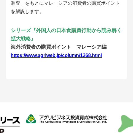
調査」をもとにマレーシアの消費者の購買ポイント
会員登録無料 アグリウェブの使い方
を解説します。
AgriweBダイレクトメッセージ
シリーズ『外国人の日本食購買行動から読み解く
イベント・プロジェクト掲示板
拡大戦略
』
海外消費者の購買ポイント マレーシア編
経営アシストチャット
https://www.agriweb.jp/column/1268.html
相談できる専門家一覧
アクション別メニュー
コラム・事例集
農業一問一答
基礎知識