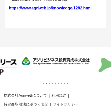
会員登録無料 アグリウェブの使い方
https://www.agriweb.jp/knowledge/1282.html
AgriweBダイレクトメッセージ
イベント・プロジェクト掲示板
経営アシストチャット
相談できる専門家一覧
アクション別メニュー
コラム・事例集
農業一問一答
株式会社AgriweBについて
利用規約
基礎知識
特定商取引法に基づく表記
サイトポリシー