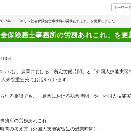
2017年
「キリン社会保険務士事務所の労務あれこれ」を更新しました
プレミアムサービス
社会保険務士事務所の労務あれこれ」を更
プリ
栽培アシストAI
挑戦者たちの奮闘
月13日
アクション別メニュー
3日のコラムは、農業における「所定労働時間」と「外国人技能実
コラム・事例集
 入来院重宏氏にお話を伺います。
農業一問一答
られる相談でも、「農業における残業時間」や「外国人技能実
基礎知識
アグリウェブ経営診断
事務所の労務あれこれ
時間の考え方（外国人技能実習生の残業時間）」