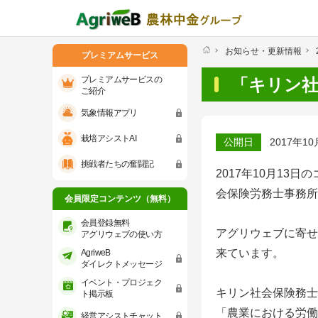
お知らせ・更新情報
プレミアムサービス
プレミアムサービスの
「キリン
ご紹介
気象情報アプリ
プレミアムサービスのご紹介
気象情報ア
栽培アシストAI
公開日
2017年10
会員限定コンテンツ（無料）
挑戦者たちの奮闘記
2017年10月1
会員登録無料 アグリウェブの使い方
会保険労務士事務所
会員限定コンテンツ（無料）
AgriweBダイレクトメッセージ
会員登録無料
アグリウェブに寄せ
アグリウェブの使い方
来ています。
AgriweB
イベント・プロジェクト掲示板
ダイレクトメッセージ
イベント・プロジェク
経営アシストチャット
キリン社会保険務士
ト掲示板
「農業における労働
経営アシストチャット