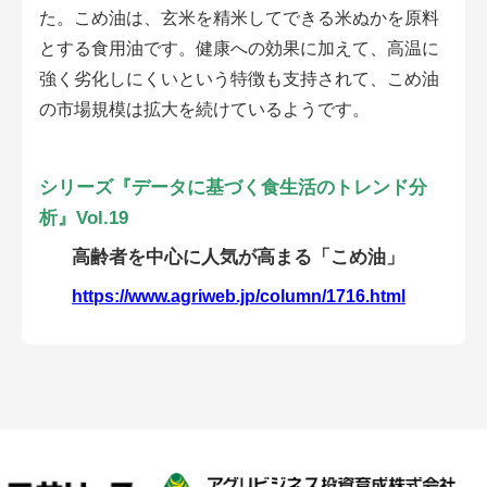
会員登録無料 アグリウェブの使い方
た。こめ油は、玄米を精米してできる米ぬかを原料
とする食用油です。健康への効果に加えて、高温に
AgriweBダイレクトメッセージ
強く劣化しにくいという特徴も支持されて、こめ油
の市場規模は拡大を続けているようです。
イベント・プロジェクト掲示板
経営アシストチャット
シリーズ『データに基づく食生活のトレンド分
析
』Vol.19
相談できる専門家一覧
高齢者を中心に人気が高まる「こめ油」
アクション別メニュー
https://www.agriweb.jp/column/1716.html
コラム・事例集
農業一問一答
基礎知識