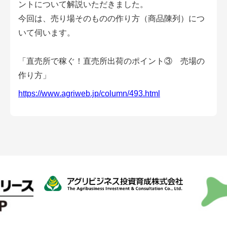
ントについて解説いただきました。
会員登録無料 アグリウェブの使い方
今回は、売り場そのものの作り方（商品陳列）につ
AgriweBダイレクトメッセージ
いて伺います。
イベント・プロジェクト掲示板
「直売所で稼ぐ！直売所出荷のポイント③ 売場の
作り方」
経営アシストチャット
https://www.agriweb.jp/column/493.html
相談できる専門家一覧
アクション別メニュー
コラム・事例集
農業一問一答
基礎知識