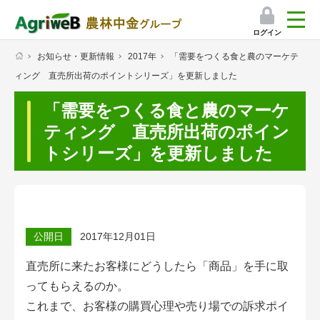
ログイン
お知らせ・更新情報
2017年
「需要をつくる食と農のマーケテ
検索
ィング 直売所出荷のポイントシリーズ」を更新しました
マイページ
「需要をつくる食と農のマーケ
プレミアムサービス
ティング 直売所出荷のポイン
トシリーズ」を更新しました
プレミアムサービスのご紹介
気象情報アプリ
栽培アシストAI
公開日
2017年12月01日
挑戦者たちの奮闘記
直売所に来たお客様にどうしたら「商品」を手に取
ってもらえるのか。
会員限定コンテンツ（無料）
これまで、お客様の購買心理や売り場での訴求ポイ